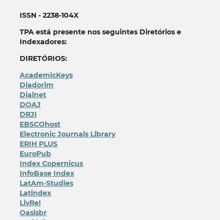
ISSN - 2238-104X
TPA está presente nos seguintes Diretórios e
Indexadores:
DIRETÓRIOS:
AcademicKeys
Diadorim
Dialnet
DOAJ
DRJI
EBSCOhost
Electronic Journals Library
ERIH PLUS
EuroPub
Index Copernicus
InfoBase Index
LatAm-Studies
Latindex
LivRe!
Oasisbr