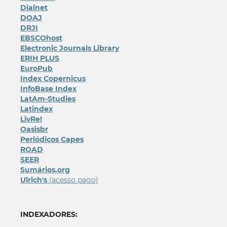
Dialnet
DOAJ
DRJI
EBSCOhost
Electronic Journals Library
ERIH PLUS
EuroPub
Index Copernicus
InfoBase Index
LatAm-Studies
Latindex
LivRe!
Oasisbr
Periódicos Capes
ROAD
SEER
Sumários.org
Ulrich's
(acesso pago)
INDEXADORES: