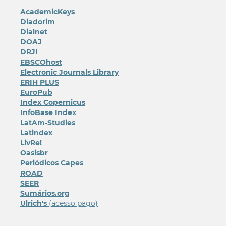
AcademicKeys
Diadorim
Dialnet
DOAJ
DRJI
EBSCOhost
Electronic Journals Library
ERIH PLUS
EuroPub
Index Copernicus
InfoBase Index
LatAm-Studies
Latindex
LivRe!
Oasisbr
Periódicos Capes
ROAD
SEER
Sumários.org
Ulrich's
(acesso pago)