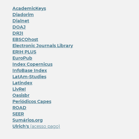
AcademicKeys
Diadorim
Dialnet
DOAJ
DRJI
EBSCOhost
Electronic Journals Library
ERIH PLUS
EuroPub
Index Copernicus
InfoBase Index
LatAm-Studies
Latindex
LivRe!
Oasisbr
Periódicos Capes
ROAD
SEER
Sumários.org
Ulrich's
(acesso pago)