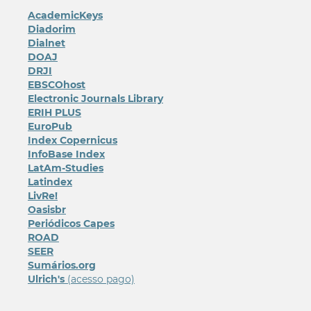
AcademicKeys
Diadorim
Dialnet
DOAJ
DRJI
EBSCOhost
Electronic Journals Library
ERIH PLUS
EuroPub
Index Copernicus
InfoBase Index
LatAm-Studies
Latindex
LivRe!
Oasisbr
Periódicos Capes
ROAD
SEER
Sumários.org
Ulrich's
(acesso pago)