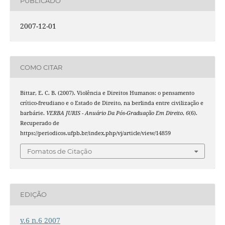
PUBLICADO
2007-12-01
COMO CITAR
Bittar, E. C. B. (2007). Violência e Direitos Humanos: o pensamento
crítico-freudiano e o Estado de Direito, na berlinda entre civilização e
barbárie.
VERBA JURIS - Anuário Da Pós-Graduação Em Direito
,
6
(6).
Recuperado de
https://periodicos.ufpb.br/index.php/vj/article/view/14859
Fomatos de Citação
EDIÇÃO
v.6 n.6 2007