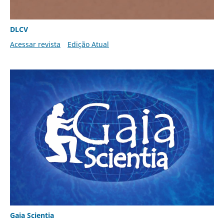
DLCV
Acessar revista
Edição Atual
Gaia Scientia