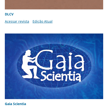
DLCV
Acessar revista
Edição Atual
Gaia Scientia