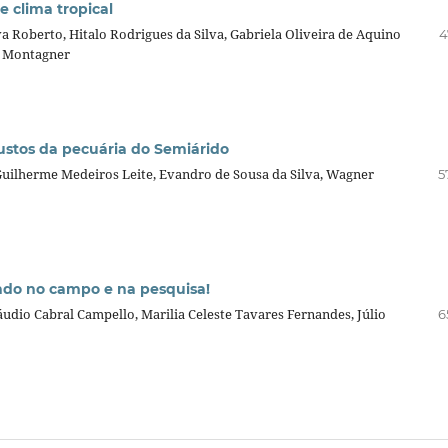
e clima tropical
va Roberto, Hitalo Rodrigues da Silva, Gabriela Oliveira de Aquino
4
n Montagner
ustos da pecuária do Semiárido
Guilherme Medeiros Leite, Evandro de Sousa da Silva, Wagner
5
ndo no campo e na pesquisa!
áudio Cabral Campello, Marilia Celeste Tavares Fernandes, Júlio
6