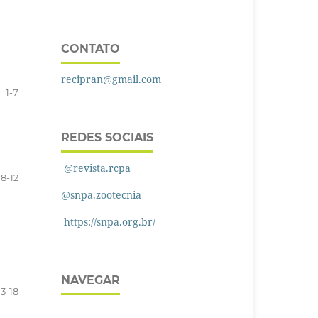
CONTATO
recipran@gmail.com
1-7
REDES SOCIAIS
@revista.rcpa
8-12
@snpa.zootecnia
https://snpa.org.br/
NAVEGAR
13-18