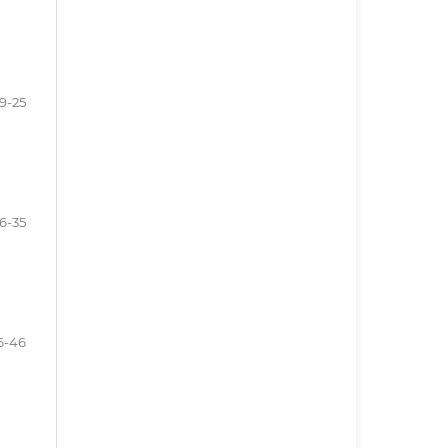
19-25
6-35
6-46