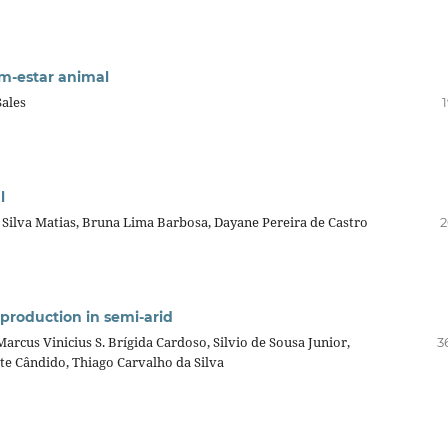
em-estar animal
Sales
l
Silva Matias, Bruna Lima Barbosa, Dayane Pereira de Castro
2
production in semi-arid
rcus Vinicius S. Brígida Cardoso, Silvio de Sousa Junior,
3
te Cândido, Thiago Carvalho da Silva