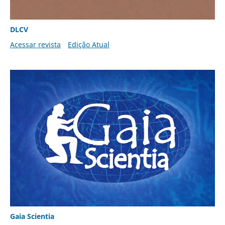
DLCV
Acessar revista
Edição Atual
Gaia Scientia