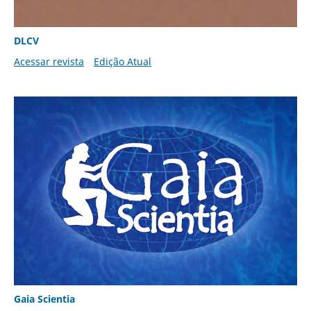
DLCV
Acessar revista
Edição Atual
Gaia Scientia