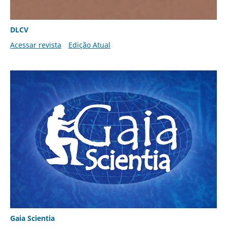
DLCV
Acessar revista
Edição Atual
Gaia Scientia