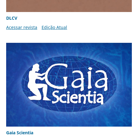
DLCV
Acessar revista
Edição Atual
Gaia Scientia