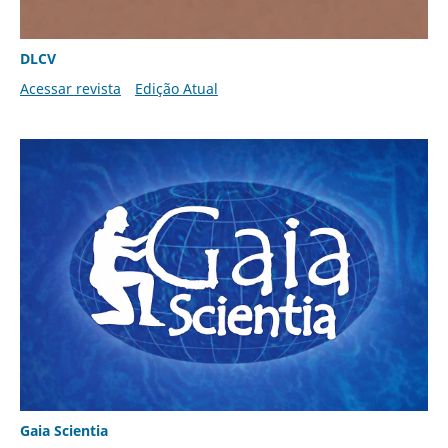
DLCV
Acessar revista
Edição Atual
Gaia Scientia