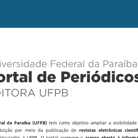
ral da Paraíba (UFPB)
tem como objetivo ampliar a visibilidade
tituição por meio da publicação de
revistas eletrônicas científ
vinculados à UFPB. O portal promove o
acesso aberto à inform