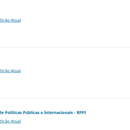
dição Atual
dição Atual
de Políticas Públicas e Internacionais - RPPI
dição Atual