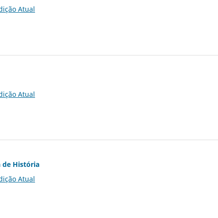
dição Atual
dição Atual
 de História
dição Atual