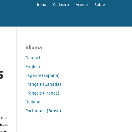
Inicio
Cadastro
Acesso
Sobre
Idioma
Deutsch
English
Español (España)
Français (Canada)
Français (France)
Italiano
Português (Brasil)
 e a
icas
ação