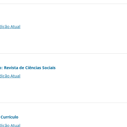
dição Atual
o: Revista de Ciências Sociais
dição Atual
 Currículo
dição Atual