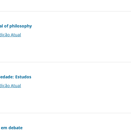
al of philosophy
dição Atual
iedade: Estudos
dição Atual
 em debate