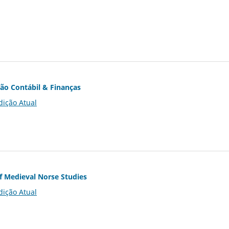
ção Contábil & Finanças
dição Atual
of Medieval Norse Studies
dição Atual