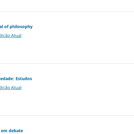
al of philosophy
dição Atual
iedade: Estudos
dição Atual
 em debate