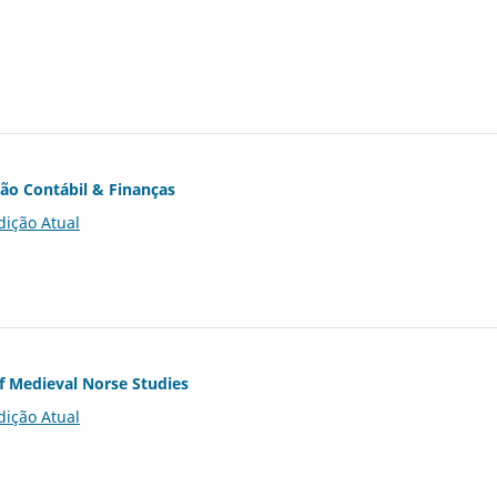
ção Contábil & Finanças
dição Atual
of Medieval Norse Studies
dição Atual