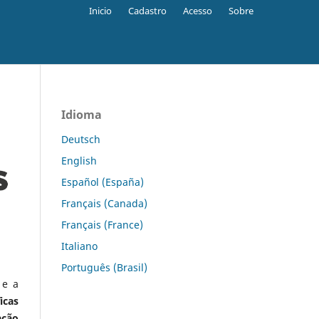
Inicio
Cadastro
Acesso
Sobre
Idioma
Deutsch
English
Español (España)
Français (Canada)
Français (France)
Italiano
Português (Brasil)
 e a
icas
ação