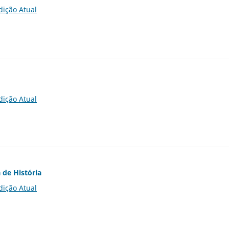
dição Atual
dição Atual
 de História
dição Atual