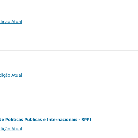
dição Atual
dição Atual
de Políticas Públicas e Internacionais - RPPI
dição Atual