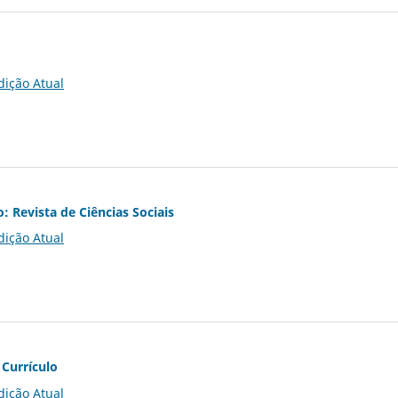
dição Atual
o: Revista de Ciências Sociais
dição Atual
 Currículo
dição Atual