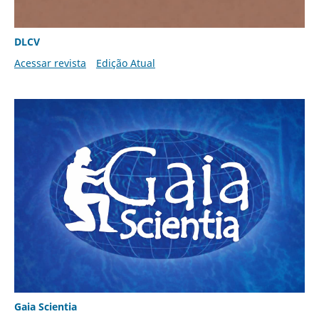
DLCV
Acessar revista
Edição Atual
Gaia Scientia