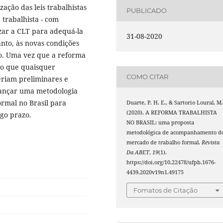
zação das leis trabalhistas
PUBLICADO
trabalhista - com
zar a CLT para adequá-la
31-08-2020
anto, às novas condições
ho. Uma vez que a reforma
do que quaisquer
COMO CITAR
eriam preliminares e
 lançar uma metodologia
mal no Brasil para
Duarte, P. H. E., & Sartorio Loural, M
(2020). A REFORMA TRABALHISTA
ngo prazo.
NO BRASIL: uma proposta
metodológica de acompanhamento d
mercado de trabalho formal.
Revista
Da ABET
,
19
(1).
https://doi.org/10.22478/ufpb.1676-
4439.2020v19n1.49175
Fomatos de Citação