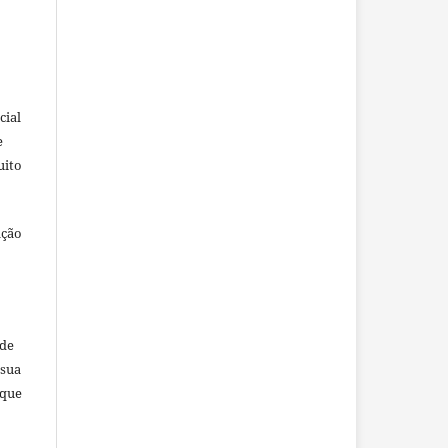
cial
e
uito
ação
ade
 sua
 que