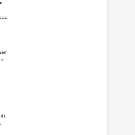
io
oria
 seu
os
 da
o