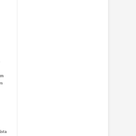
o
s
om
es
ista