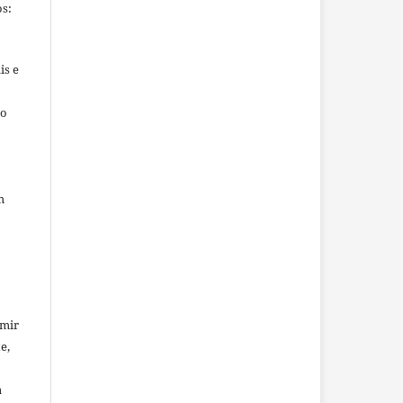
s:
is e
ho
m
umir
e,
a