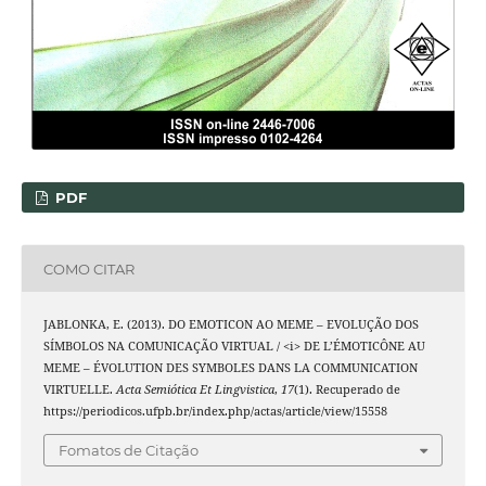
PDF
COMO CITAR
JABLONKA, E. (2013). DO EMOTICON AO MEME – EVOLUÇÃO DOS
SÍMBOLOS NA COMUNICAÇÃO VIRTUAL / <i> DE L’ÉMOTICÔNE AU
MEME – ÉVOLUTION DES SYMBOLES DANS LA COMMUNICATION
VIRTUELLE.
Acta Semiótica Et Lingvistica
,
17
(1). Recuperado de
https://periodicos.ufpb.br/index.php/actas/article/view/15558
Fomatos de Citação