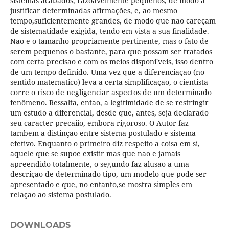
sistemas acabados, razoavelmente pequenos, de modo a
justificar determinadas afirmações, e, ao mesmo
tempo,suficientemente grandes, de modo que nao careçam
de sistematidade exigida, tendo em vista a sua finalidade.
Nao e o tamanho propriamente pertinente, mas o fato de
serem pequenos o bastante, para que possam ser tratados
com certa precisao e com os meios disponi'veis, isso dentro
de um tempo definido. Uma vez que a diferenciaçao (no
sentido matematico) leva a certa simplificaçao, o cientista
corre o risco de negligenciar aspectos de um determinado
fenômeno. Ressalta, entao, a legitimidade de se restringir
um estudo a diferencial, desde que, antes, seja declarado
seu caracter precaiio, embora rigoroso. O Autor faz
tambem a distinçao entre sistema postulado e sistema
efetivo. Enquanto o primeiro diz respeito a coisa em si,
aquele que se supoe existir mas que nao e jamais
apreendido totalmente, o segundo faz alusao a uma
descriçao de determinado tipo, um modelo que pode ser
apresentado e que, no entanto,se mostra simples em
relaçao ao sistema postulado.
DOWNLOADS