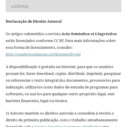
LICENÇA
Declaração de Direito Autoral
Os artigos submetidos a revista
Acta Semiotica et Lingvistica
estão licenciados conforme CC BY. Para mais informações sobre
essa forma de licenciamento, consulte:
http://creativecommons.org/licenses/by/4.0
A disponibilização é gratuita na Internet, para que os usuários
possam ler, fazer
download
, copiar, distribuir, imprimir, pesquisar
ou referenciar o texto integral dos documentos, processá-los para
indexação, utilizá-los como dados de entrada de programas para
softwares, ou usá-los para qualquer outro propósito legal, sem
barreira financeira, legal ou técnica.
1) Autores mantém os direitos autorais e concedem à revista o
direito de primeira publicação, com o trabalho simultaneamente
licenciado sob a
Licença Creative Commons Attribution
que