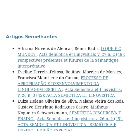
Artigos Semelhantes
Adriana Nuvens de Alencar, Sémir Badir,
O QUE É O
MUNDO?
,
Acta Semiótica et Lingvistica: v. 27 n. 2 (46):
Perspectives présentes et futures de la Sémantique
interprétative
Eveline FerreiraFeitosa, Betânea Moreira de Moraes,
Francisca Maurilene do Carmo,
PROCESSO DE
APROPRIAÇÃO E DESENVOLVIMENTO DA
LINGUAGEM ESCRITA
,
Acta Semiótica et Lingvistica:
v. 26 n. 3 (45): ACTA SEMIOTICA ET LINGVISTICA
Luiza Helena Oliveira da Silva, Naiane Vieira dos Reis,
Gustavo Henrique Rodrigues Castro, Matheus
Nogueira Schwartzmann,
SEMIÓTICA DISCURSIVA E
ENSINO
,
Acta Semiótica et Lingvistica: v. 26 n. 2 (45):
ACTA SEMIOTICA ET LINGVISTICA - SEMIÓTICA E
ENSINO - EDIÇÃO ESPECIAL