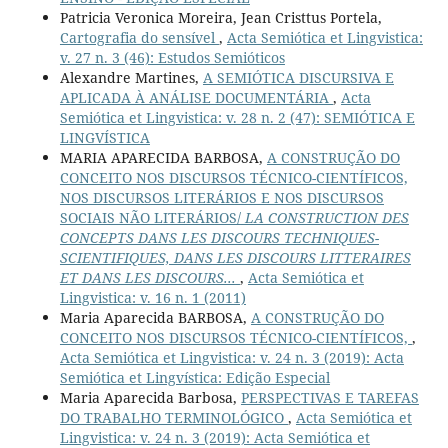
Patricia Veronica Moreira, Jean Cristtus Portela,
Cartografia do sensível
,
Acta Semiótica et Lingvistica:
v. 27 n. 3 (46): Estudos Semióticos
Alexandre Martines,
A SEMIÓTICA DISCURSIVA E
APLICADA À ANÁLISE DOCUMENTÁRIA
,
Acta
Semiótica et Lingvistica: v. 28 n. 2 (47): SEMIÓTICA E
LINGVÍSTICA
MARIA APARECIDA BARBOSA,
A CONSTRUÇÃO DO
CONCEITO NOS DISCURSOS TÉCNICO-CIENTÍFICOS,
NOS DISCURSOS LITERÁRIOS E NOS DISCURSOS
SOCIAIS NÃO LITERÁRIOS/
LA CONSTRUCTION DES
CONCEPTS DANS LES DISCOURS TECHNIQUES-
SCIENTIFIQUES, DANS LES DISCOURS LITTERAIRES
ET DANS LES DISCOURS...
,
Acta Semiótica et
Lingvistica: v. 16 n. 1 (2011)
Maria Aparecida BARBOSA,
A CONSTRUÇÃO DO
CONCEITO NOS DISCURSOS TÉCNICO-CIENTÍFICOS,
,
Acta Semiótica et Lingvistica: v. 24 n. 3 (2019): Acta
Semiótica et Lingvística: Edição Especial
Maria Aparecida Barbosa,
PERSPECTIVAS E TAREFAS
DO TRABALHO TERMINOLÓGICO
,
Acta Semiótica et
Lingvistica: v. 24 n. 3 (2019): Acta Semiótica et