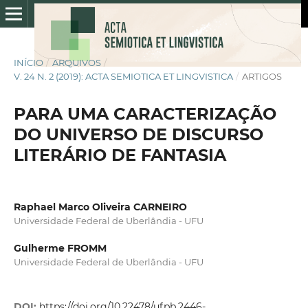
INÍCIO
/
ARQUIVOS
/
V. 24 N. 2 (2019): ACTA SEMIOTICA ET LINGVISTICA
/
ARTIGOS
PARA UMA CARACTERIZAÇÃO
DO UNIVERSO DE DISCURSO
LITERÁRIO DE FANTASIA
Raphael Marco Oliveira CARNEIRO
Universidade Federal de Uberlândia - UFU
Gulherme FROMM
Universidade Federal de Uberlândia - UFU
DOI:
https://doi.org/10.22478/ufpb.2446-