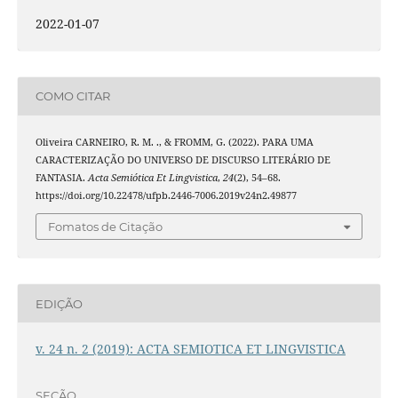
2022-01-07
COMO CITAR
Oliveira CARNEIRO, R. M. ., & FROMM, G. (2022). PARA UMA
CARACTERIZAÇÃO DO UNIVERSO DE DISCURSO LITERÁRIO DE
FANTASIA.
Acta Semiótica Et Lingvistica
,
24
(2), 54–68.
https://doi.org/10.22478/ufpb.2446-7006.2019v24n2.49877
Fomatos de Citação
EDIÇÃO
v. 24 n. 2 (2019): ACTA SEMIOTICA ET LINGVISTICA
SEÇÃO