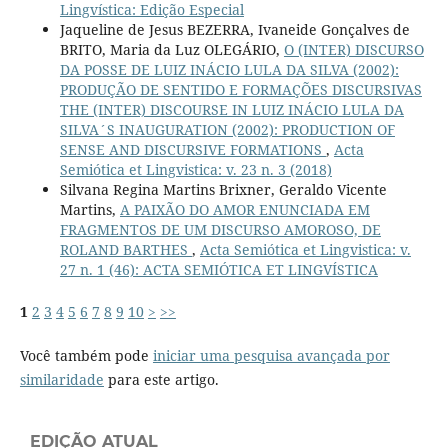
Lingvística: Edição Especial
Jaqueline de Jesus BEZERRA, Ivaneide Gonçalves de
BRITO, Maria da Luz OLEGÁRIO,
O (INTER) DISCURSO
DA POSSE DE LUIZ INÁCIO LULA DA SILVA (2002):
PRODUÇÃO DE SENTIDO E FORMAÇÕES DISCURSIVAS
THE (INTER) DISCOURSE IN LUIZ INÁCIO LULA DA
SILVA´S INAUGURATION (2002): PRODUCTION OF
SENSE AND DISCURSIVE FORMATIONS
,
Acta
Semiótica et Lingvistica: v. 23 n. 3 (2018)
Silvana Regina Martins Brixner, Geraldo Vicente
Martins,
A PAIXÃO DO AMOR ENUNCIADA EM
FRAGMENTOS DE UM DISCURSO AMOROSO, DE
ROLAND BARTHES
,
Acta Semiótica et Lingvistica: v.
27 n. 1 (46): ACTA SEMIÓTICA ET LINGVÍSTICA
1
2
3
4
5
6
7
8
9
10
>
>>
Você também pode
iniciar uma pesquisa avançada por
similaridade
para este artigo.
EDIÇÃO ATUAL