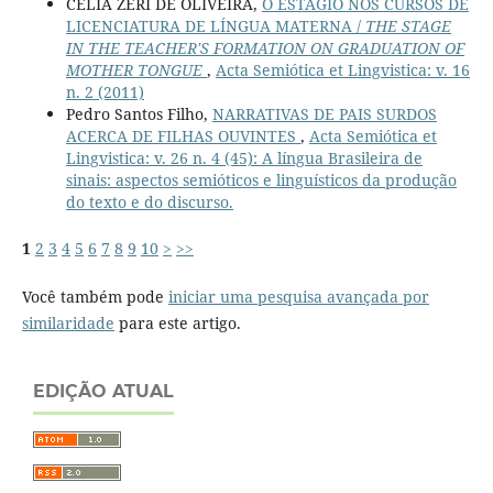
CÉLIA ZERI DE OLIVEIRA,
O ESTÁGIO NOS CURSOS DE
LICENCIATURA DE LÍNGUA MATERNA /
THE STAGE
IN THE TEACHER'S FORMATION ON GRADUATION OF
MOTHER TONGUE
,
Acta Semiótica et Lingvistica: v. 16
n. 2 (2011)
Pedro Santos Filho,
NARRATIVAS DE PAIS SURDOS
ACERCA DE FILHAS OUVINTES
,
Acta Semiótica et
Lingvistica: v. 26 n. 4 (45): A língua Brasileira de
sinais: aspectos semióticos e linguísticos da produção
do texto e do discurso.
1
2
3
4
5
6
7
8
9
10
>
>>
Você também pode
iniciar uma pesquisa avançada por
similaridade
para este artigo.
EDIÇÃO ATUAL