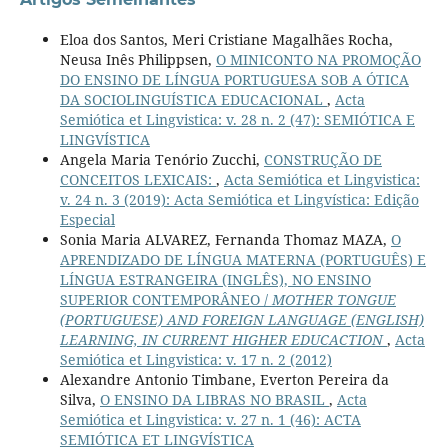
Eloa dos Santos, Meri Cristiane Magalhães Rocha,
Neusa Inês Philippsen,
O MINICONTO NA PROMOÇÃO
DO ENSINO DE LÍNGUA PORTUGUESA SOB A ÓTICA
DA SOCIOLINGUÍSTICA EDUCACIONAL
,
Acta
Semiótica et Lingvistica: v. 28 n. 2 (47): SEMIÓTICA E
LINGVÍSTICA
Angela Maria Tenório Zucchi,
CONSTRUÇÃO DE
CONCEITOS LEXICAIS:
,
Acta Semiótica et Lingvistica:
v. 24 n. 3 (2019): Acta Semiótica et Lingvística: Edição
Especial
Sonia Maria ALVAREZ, Fernanda Thomaz MAZA,
O
APRENDIZADO DE LÍNGUA MATERNA (PORTUGUÊS) E
LÍNGUA ESTRANGEIRA (INGLÊS), NO ENSINO
SUPERIOR CONTEMPORÂNEO /
MOTHER TONGUE
(PORTUGUESE) AND FOREIGN LANGUAGE (ENGLISH)
LEARNING, IN CURRENT HIGHER EDUCACTION
,
Acta
Semiótica et Lingvistica: v. 17 n. 2 (2012)
Alexandre Antonio Timbane, Everton Pereira da
Silva,
O ENSINO DA LIBRAS NO BRASIL
,
Acta
Semiótica et Lingvistica: v. 27 n. 1 (46): ACTA
SEMIÓTICA ET LINGVÍSTICA