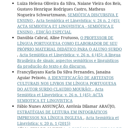
Luiza Helena Oliveira da Silva, Naiane Vieira dos Reis,
Gustavo Henrique Rodrigues Castro, Matheus
Nogueira Schwartzmann,
SEMIÓTICA DISCURSIVA E
ENSINO
,
Acta Semiótica et Lingvistica: v. 26 n. 2 (45):
ACTA SEMIOTICA ET LINGVISTICA - SEMIÓTICA E
ENSINO - EDIÇÃO ESPECIAL
Danúbia Cabral, Aline Frutuoso,
O PROFESSOR DE
LÍNGUA PORTUGUESA COMO ELABORADOR DE SEU
PRÓPRIO MATERIAL DIDÁTICO PARA O ALUNO SURDO
,
Acta Semiótica et Lingvistica: v. 26 n. 4 (45): A língua
Brasileira de sinais: aspectos semióticos e linguísticos
da produção do texto e do discurso.
Francyllayans Karla Da Silva Fernandes, Janaína
Aguiar Peixoto,
A IDENTIFICAÇÃO DE ARTEFATOS
CULTURAIS NOS LIVROS EM LÍNGUA PORTUGUESA
DO AUTOR SURDO CLAUDIO MOURÃO:
,
Acta
Semiótica et Lingvistica: v. 26 n. 1 (45): ACTA
SEMIOTICA ET LINGVISTICA
Fábio Nunes ASSUNÇÃO, Antônia Dilamar ARAÚJO,
ESTRATÉGIAS DE LEITURA EM INFOGRÁFICOS
IMPRESSOS NA LÍNGUA INGLESA
,
Acta Semiótica et
Lingvistica: v. 20 n. 1 (2015)