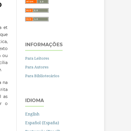
O
a et
 que
ica,
INFORMAÇÕES
exto
a ou
Para Leitores
ília
Para Autores
.
Para Bibliotecários
a na
rita
l as
IDIOMA
ar o
English
Español (España)