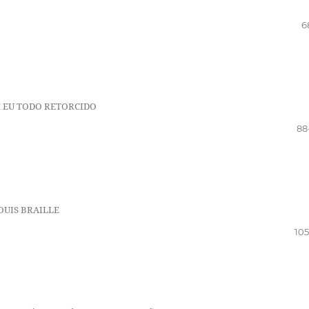
6
M EU TODO RETORCIDO
88
OUIS BRAILLE
105