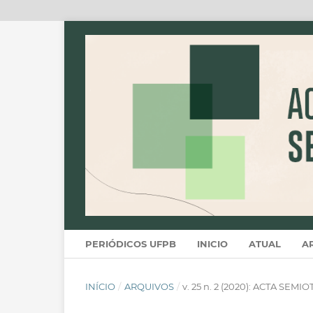
PERIÓDICOS UFPB
INICIO
ATUAL
A
INÍCIO
/
ARQUIVOS
/
v. 25 n. 2 (2020): ACTA SEM