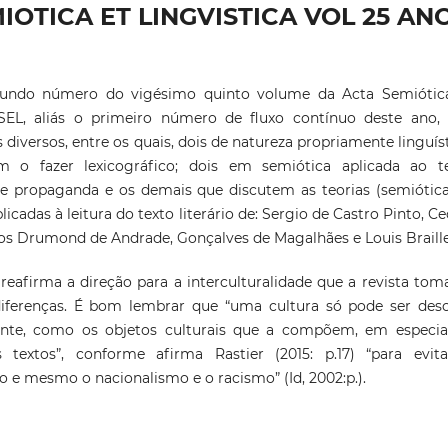
SEMIOTICA ET LINGVISTICA VOL 25 AN
gundo número do vigésimo quinto volume da Acta Semiótic
ASEL, aliás o primeiro número de fluxo contínuo deste ano,
s diversos, entre os quais, dois de natureza propriamente linguíst
m o fazer lexicográfico; dois em semiótica aplicada ao t
de propaganda e os demais que discutem as teorias (semiótic
plicadas à leitura do texto literário de: Sergio de Castro Pinto, Cec
los Drumond de Andrade, Gonçalves de Magalhães e Louis Braille
eafirma a direção para a interculturalidade que a revista tom
diferenças. É bom lembrar que “uma cultura só pode ser desc
ente, como os objetos culturais que a compõem, em especia
 textos”, conforme afirma Rastier (2015: p.17) “para evit
 e mesmo o nacionalismo e o racismo” (Id, 2002:p.).