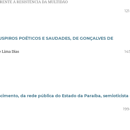
ENTE À RESISTÊNCIA DA MULTIDÃO
12
USPIROS POÉTICOS E SAUDADES, DE GONÇALVES DE
e Lima Dias
14
ascimento, da rede pública do Estado da Paraíba, semioticista
199