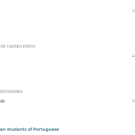
2
 DE CASTRO PINTO
4
PANTANEIRO
edo
5
can studants of Portuguese