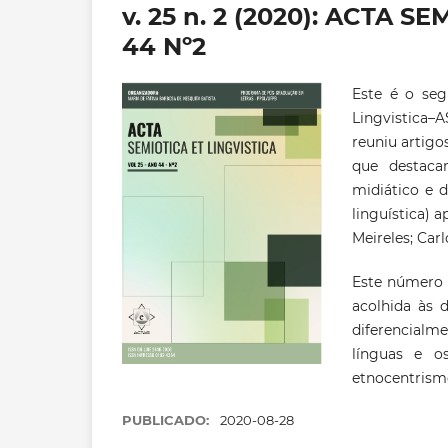
v. 25 n. 2 (2020): ACTA 
44 Nº2
Este é o se
Lingvistica–
reuniu artigo
que destaca
midiático e 
linguística) a
Meireles; Car
Este número r
acolhida às 
diferencialm
línguas e os
etnocentrismo
PUBLICADO:
2020-08-28