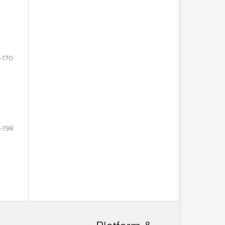
-170
1-198