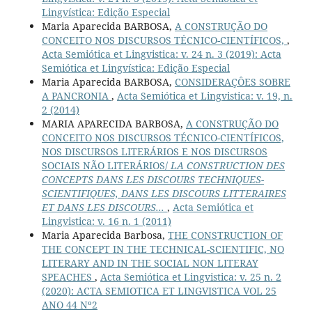
Lingvística: Edição Especial
Maria Aparecida BARBOSA,
A CONSTRUÇÃO DO
CONCEITO NOS DISCURSOS TÉCNICO-CIENTÍFICOS,
,
Acta Semiótica et Lingvistica: v. 24 n. 3 (2019): Acta
Semiótica et Lingvística: Edição Especial
Maria Aparecida BARBOSA,
CONSIDERAÇÔES SOBRE
A PANCRONIA
,
Acta Semiótica et Lingvistica: v. 19, n.
2 (2014)
MARIA APARECIDA BARBOSA,
A CONSTRUÇÃO DO
CONCEITO NOS DISCURSOS TÉCNICO-CIENTÍFICOS,
NOS DISCURSOS LITERÁRIOS E NOS DISCURSOS
SOCIAIS NÃO LITERÁRIOS/
LA CONSTRUCTION DES
CONCEPTS DANS LES DISCOURS TECHNIQUES-
SCIENTIFIQUES, DANS LES DISCOURS LITTERAIRES
ET DANS LES DISCOURS...
,
Acta Semiótica et
Lingvistica: v. 16 n. 1 (2011)
Maria Aparecida Barbosa,
THE CONSTRUCTION OF
THE CONCEPT IN THE TECHNICAL-SCIENTIFIC, NO
LITERARY AND IN THE SOCIAL NON LITERAY
SPEACHES
,
Acta Semiótica et Lingvistica: v. 25 n. 2
(2020): ACTA SEMIOTICA ET LINGVISTICA VOL 25
ANO 44 Nº2