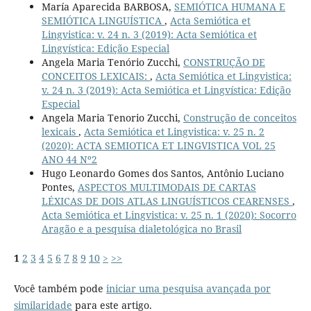
María Aparecida BARBOSA,
SEMIÓTICA HUMANA E
SEMIÓTICA LINGUÍSTICA
,
Acta Semiótica et
Lingvistica: v. 24 n. 3 (2019): Acta Semiótica et
Lingvística: Edição Especial
Angela Maria Tenório Zucchi,
CONSTRUÇÃO DE
CONCEITOS LEXICAIS:
,
Acta Semiótica et Lingvistica:
v. 24 n. 3 (2019): Acta Semiótica et Lingvística: Edição
Especial
Angela Maria Tenorio Zucchi,
Construção de conceitos
lexicais
,
Acta Semiótica et Lingvistica: v. 25 n. 2
(2020): ACTA SEMIOTICA ET LINGVISTICA VOL 25
ANO 44 Nº2
Hugo Leonardo Gomes dos Santos, Antônio Luciano
Pontes,
ASPECTOS MULTIMODAIS DE CARTAS
LÉXICAS DE DOIS ATLAS LINGUÍSTICOS CEARENSES
,
Acta Semiótica et Lingvistica: v. 25 n. 1 (2020): Socorro
Aragão e a pesquisa dialetológica no Brasil
1
2
3
4
5
6
7
8
9
10
>
>>
Você também pode
iniciar uma pesquisa avançada por
similaridade
para este artigo.