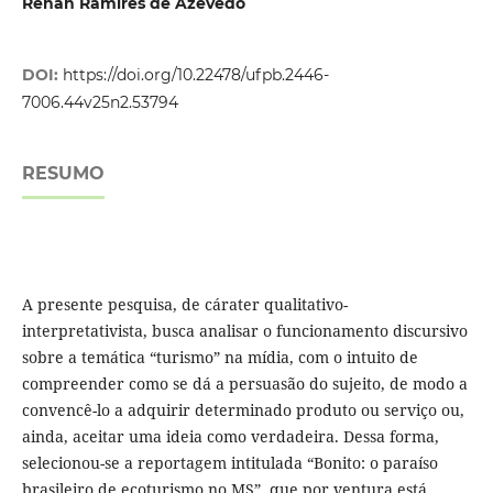
Renan Ramires de Azevedo
DOI:
https://doi.org/10.22478/ufpb.2446-
7006.44v25n2.53794
RESUMO
A presente pesquisa, de cárater qualitativo-
interpretativista, busca analisar o funcionamento discursivo
sobre a temática “turismo” na mídia, com o intuito de
compreender como se dá a persuasão do sujeito, de modo a
convencê-lo a adquirir determinado produto ou serviço ou,
ainda, aceitar uma ideia como verdadeira. Dessa forma,
selecionou-se a reportagem intitulada “Bonito: o paraíso
brasileiro de ecoturismo no MS”, que por ventura está