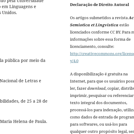
ado pela Universidade
Declaração de Direito Autoral
o em Linguagens e
s Unidos.
Os artigos submetidos a revista
Ac
Semiotica et Lingvistica
estão
licenciados conforme CC BY. Para 
informações sobre essa forma de
licenciamento, consulte:
http://creativecommons.org/licens
la pública por meio da
y/4.0
A disponibilização é gratuita na
 Nacional de Letras e
Internet, para que os usuários po
ler, fazer
download
, copiar, distrib
imprimir, pesquisar ou referenciar
bilidades, de 25 a 28 de
texto integral dos documentos,
processá-los para indexação, utiliz
como dados de entrada de progra
 Maria Helena de Paula.
para softwares, ou usá-los para
qualquer outro propósito legal, s