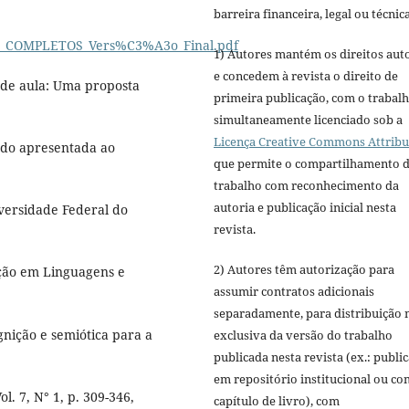
barreira financeira, legal ou técnica
LEL_COMPLETOS_Vers%C3%A3o_Final.pdf
1) Autores mantém os direitos aut
e concedem à revista o direito de
 de aula: Uma proposta
primeira publicação, com o trabal
simultaneamente licenciado sob a
Licença Creative Commons Attribu
rado apresentada ao
que permite o compartilhamento 
trabalho com reconhecimento da
autoria e publicação inicial nesta
versidade Federal do
revista.
2) Autores têm autorização para
ção em Linguagens e
assumir contratos adicionais
separadamente, para distribuição 
gnição e semiótica para a
exclusiva da versão do trabalho
publicada nesta revista (ex.: publi
em repositório institucional ou c
l. 7, N° 1, p. 309-346,
capítulo de livro), com