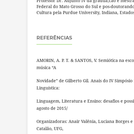
Professor Dr. Adjunto IV da gradua;cão e mestr
Federal do Mato Grosso do Sul e pos-doutorand
Cultura pela Purdue University, Indiana, Estado
REFERÊNCIAS
AMORIN, A. P. T. & SANTOS, V. Semiótica na esco
música “A
Novidade” de Gilberto Gil. Anais do IV Simpósio
Linguística:
Linguagem, Literatura e Ensino: desafios e possi
agosto de 2015/
Organizadoras: Anair Valênia, Luciana Borges e
Catalão, UFG,