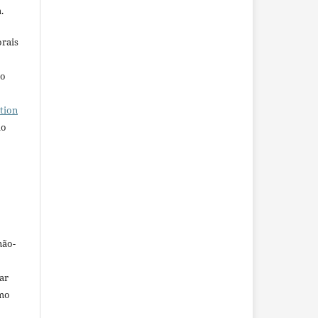
.
orais
ho
tion
do
não-
car
omo