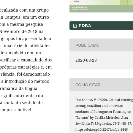
a realizada com um grupo
an Campus, em um curso
com a mesma pesquisa
PDF/A
m Novembro de 2018 na
 grupos foi apresentado o
PUBLICADO
s uma série de atividades
a desenvolvido em um
erificar a capacidade dos
2020-08-28
próprias estratégias e, em
riência, foi demonstrado
 a introdução do método
COMO CITAR
gramática da língua
ignificado dentro do
Dos Santos, V. (2020). Critical readin
á conta do sentido de
among brazilian and american
e imprescindível.
studants of Portuguese: Focusing on
"Retrato" by Cecilia Meireles.
Acta
Semiótica Et Lingvistica
,
25
(2), 68–87.
https://doi.org/10.22478/ufpb.2446-