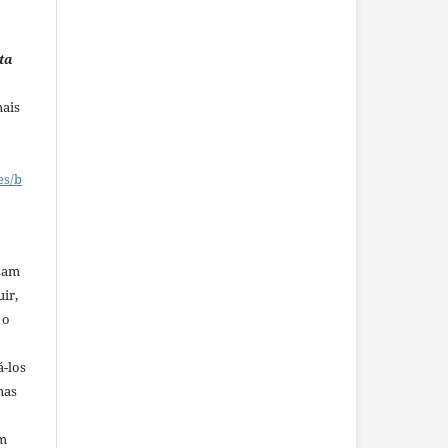
ta
mais
es/b
ssam
uir,
 o
á-los
mas
em