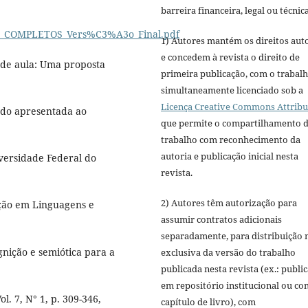
barreira financeira, legal ou técnica
LEL_COMPLETOS_Vers%C3%A3o_Final.pdf
1) Autores mantém os direitos aut
e concedem à revista o direito de
 de aula: Uma proposta
primeira publicação, com o trabal
simultaneamente licenciado sob a
Licença Creative Commons Attribu
rado apresentada ao
que permite o compartilhamento 
trabalho com reconhecimento da
autoria e publicação inicial nesta
versidade Federal do
revista.
2) Autores têm autorização para
ção em Linguagens e
assumir contratos adicionais
separadamente, para distribuição 
gnição e semiótica para a
exclusiva da versão do trabalho
publicada nesta revista (ex.: publi
em repositório institucional ou c
l. 7, N° 1, p. 309-346,
capítulo de livro), com