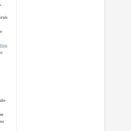
.
orais
ho
tion
do
não-
car
omo