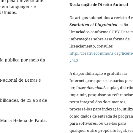
ado pela Universidade
Declaração de Direito Autoral
o em Linguagens e
s Unidos.
Os artigos submetidos a revista
Ac
Semiotica et Lingvistica
estão
licenciados conforme CC BY. Para 
informações sobre essa forma de
licenciamento, consulte:
http://creativecommons.org/licens
la pública por meio da
y/4.0
A disponibilização é gratuita na
 Nacional de Letras e
Internet, para que os usuários po
ler, fazer
download
, copiar, distrib
imprimir, pesquisar ou referenciar
bilidades, de 25 a 28 de
texto integral dos documentos,
processá-los para indexação, utiliz
como dados de entrada de progra
 Maria Helena de Paula.
para softwares, ou usá-los para
qualquer outro propósito legal, s