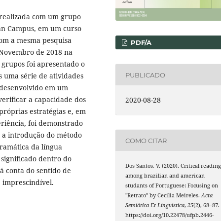
a realizada com um grupo
an Campus, em um curso
com a mesma pesquisa
PDF/A
m Novembro de 2018 na
 grupos foi apresentado o
PUBLICADO
s uma série de atividades
a desenvolvido em um
erificar a capacidade dos
2020-08-28
próprias estratégias e, em
riência, foi demonstrado
 a introdução do método
COMO CITAR
gramática da língua
ignificado dentro do
Dos Santos, V. (2020). Critical readin
á conta do sentido de
among brazilian and american
e imprescindível.
studants of Portuguese: Focusing on
"Retrato" by Cecilia Meireles.
Acta
Semiótica Et Lingvistica
,
25
(2), 68–87.
https://doi.org/10.22478/ufpb.2446-