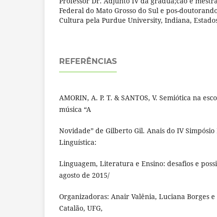
Professor Dr. Adjunto IV da gradua;cão e mestr
Federal do Mato Grosso do Sul e pos-doutorand
Cultura pela Purdue University, Indiana, Estado
REFERÊNCIAS
AMORIN, A. P. T. & SANTOS, V. Semiótica na esco
música “A
Novidade” de Gilberto Gil. Anais do IV Simpósio
Linguística:
Linguagem, Literatura e Ensino: desafios e possi
agosto de 2015/
Organizadoras: Anair Valênia, Luciana Borges e
Catalão, UFG,