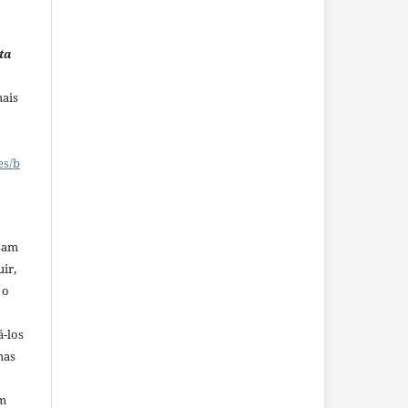
ta
mais
es/b
ssam
uir,
 o
á-los
mas
em