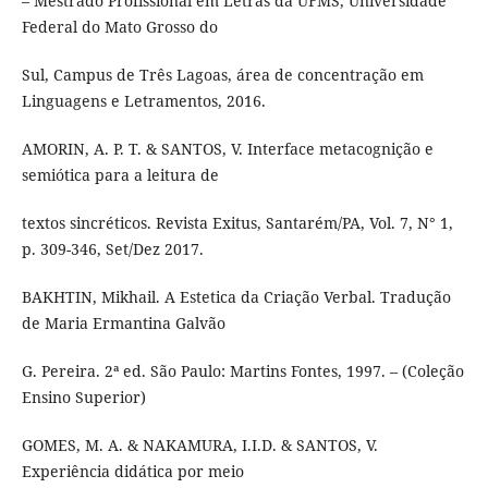
– Mestrado Profissional em Letras da UFMS, Universidade
Federal do Mato Grosso do
Sul, Campus de Três Lagoas, área de concentração em
Linguagens e Letramentos, 2016.
AMORIN, A. P. T. & SANTOS, V. Interface metacognição e
semiótica para a leitura de
textos sincréticos. Revista Exitus, Santarém/PA, Vol. 7, N° 1,
p. 309-346, Set/Dez 2017.
BAKHTIN, Mikhail. A Estetica da Criação Verbal. Tradução
de Maria Ermantina Galvão
G. Pereira. 2ª ed. São Paulo: Martins Fontes, 1997. – (Coleção
Ensino Superior)
GOMES, M. A. & NAKAMURA, I.I.D. & SANTOS, V.
Experiência didática por meio