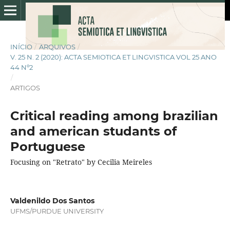
INÍCIO
/
ARQUIVOS
/
V. 25 N. 2 (2020): ACTA SEMIOTICA ET LINGVISTICA VOL 25 ANO
44 Nº2
/
ARTIGOS
Critical reading among brazilian
and american studants of
Portuguese
Focusing on "Retrato" by Cecilia Meireles
Valdenildo Dos Santos
UFMS/PURDUE UNIVERSITY