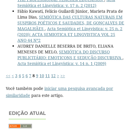
Semiótica et Lingvistica: v. 17 n. 2 (2012)
Fábio Kawati, Felício Guilardi Júnior, Marieta Prata de
Lima Dias,
SEMIÓTICA DAS CULTURAS NATURAIS EM
SUSPIROS POÉTICOS E SAUDADES, DE GONÇALVES DE
MAGALHÃES
,
Acta Semiótica et Lingvistica: v. 25 n. 2
(2020): ACTA SEMIOTICA ET LINGVISTICA VOL 25
ANO 44 Nº2
AUDREY DANIELLE BESERRA DE BRITO, ELIANA
MENESES DE MELO,
SEMIÓTICA DO DISCURSO
PUBLICITÁRIO: EMOTICONS E SEDUÇÃO DISCURSIVA
,
Acta Semiótica et Lingvistica: v. 14 n. 1 (2009)
<<
<
3
4
5
6
7
8
9
10
11
12
>
>>
Você também pode
iniciar uma pesquisa avançada por
similaridade
para este artigo.
EDIÇÃO ATUAL