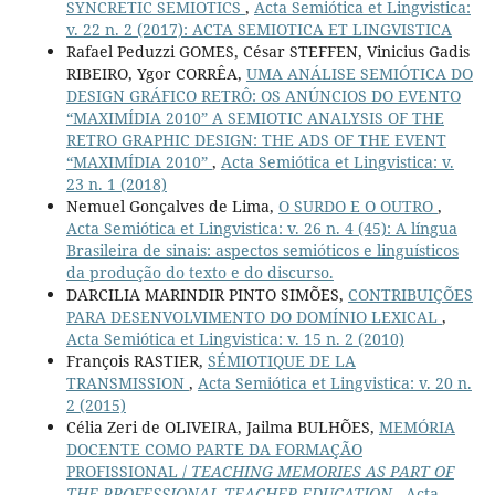
SYNCRETIC SEMIOTICS
,
Acta Semiótica et Lingvistica:
v. 22 n. 2 (2017): ACTA SEMIOTICA ET LINGVISTICA
Rafael Peduzzi GOMES, César STEFFEN, Vinicius Gadis
RIBEIRO, Ygor CORRÊA,
UMA ANÁLISE SEMIÓTICA DO
DESIGN GRÁFICO RETRÔ: OS ANÚNCIOS DO EVENTO
“MAXIMÍDIA 2010” A SEMIOTIC ANALYSIS OF THE
RETRO GRAPHIC DESIGN: THE ADS OF THE EVENT
“MAXIMÍDIA 2010”
,
Acta Semiótica et Lingvistica: v.
23 n. 1 (2018)
Nemuel Gonçalves de Lima,
O SURDO E O OUTRO
,
Acta Semiótica et Lingvistica: v. 26 n. 4 (45): A língua
Brasileira de sinais: aspectos semióticos e linguísticos
da produção do texto e do discurso.
DARCILIA MARINDIR PINTO SIMÕES,
CONTRIBUIÇÕES
PARA DESENVOLVIMENTO DO DOMÍNIO LEXICAL
,
Acta Semiótica et Lingvistica: v. 15 n. 2 (2010)
François RASTIER,
SÉMIOTIQUE DE LA
TRANSMISSION
,
Acta Semiótica et Lingvistica: v. 20 n.
2 (2015)
Célia Zeri de OLIVEIRA, Jailma BULHÕES,
MEMÓRIA
DOCENTE COMO PARTE DA FORMAÇÃO
PROFISSIONAL /
TEACHING MEMORIES AS PART OF
THE PROFESSIONAL TEACHER EDUCATION
,
Acta