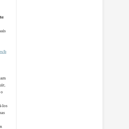
ta
mais
es/b
ssam
uir,
 o
á-los
mas
em