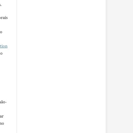
.
orais
ho
tion
do
não-
car
omo