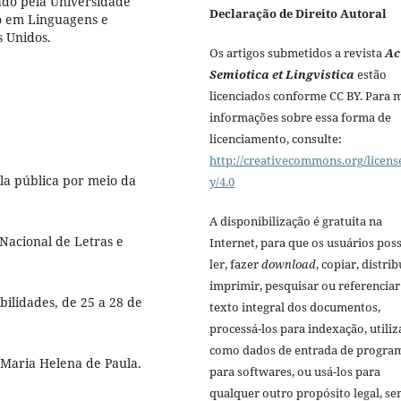
ado pela Universidade
Declaração de Direito Autoral
o em Linguagens e
s Unidos.
Os artigos submetidos a revista
Ac
Semiotica et Lingvistica
estão
licenciados conforme CC BY. Para 
informações sobre essa forma de
licenciamento, consulte:
http://creativecommons.org/licens
la pública por meio da
y/4.0
A disponibilização é gratuita na
 Nacional de Letras e
Internet, para que os usuários po
ler, fazer
download
, copiar, distrib
imprimir, pesquisar ou referenciar
bilidades, de 25 a 28 de
texto integral dos documentos,
processá-los para indexação, utiliz
como dados de entrada de progra
 Maria Helena de Paula.
para softwares, ou usá-los para
qualquer outro propósito legal, s