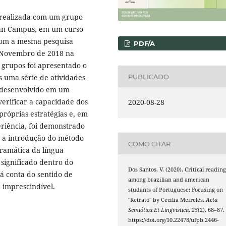
a realizada com um grupo
an Campus, em um curso
com a mesma pesquisa
PDF/A
m Novembro de 2018 na
 grupos foi apresentado o
PUBLICADO
s uma série de atividades
a desenvolvido em um
erificar a capacidade dos
2020-08-28
próprias estratégias e, em
riência, foi demonstrado
 a introdução do método
COMO CITAR
gramática da língua
ignificado dentro do
Dos Santos, V. (2020). Critical readin
á conta do sentido de
among brazilian and american
e imprescindível.
studants of Portuguese: Focusing on
"Retrato" by Cecilia Meireles.
Acta
Semiótica Et Lingvistica
,
25
(2), 68–87.
https://doi.org/10.22478/ufpb.2446-