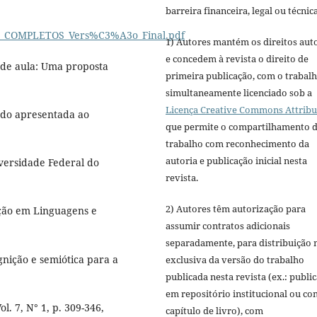
barreira financeira, legal ou técnica
LEL_COMPLETOS_Vers%C3%A3o_Final.pdf
1) Autores mantém os direitos aut
e concedem à revista o direito de
 de aula: Uma proposta
primeira publicação, com o trabal
simultaneamente licenciado sob a
Licença Creative Commons Attribu
rado apresentada ao
que permite o compartilhamento 
trabalho com reconhecimento da
autoria e publicação inicial nesta
versidade Federal do
revista.
2) Autores têm autorização para
ção em Linguagens e
assumir contratos adicionais
separadamente, para distribuição 
gnição e semiótica para a
exclusiva da versão do trabalho
publicada nesta revista (ex.: publi
em repositório institucional ou c
l. 7, N° 1, p. 309-346,
capítulo de livro), com