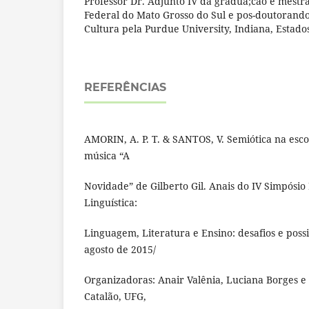
Professor Dr. Adjunto IV da gradua;cão e mestr
Federal do Mato Grosso do Sul e pos-doutorand
Cultura pela Purdue University, Indiana, Estado
REFERÊNCIAS
AMORIN, A. P. T. & SANTOS, V. Semiótica na esco
música “A
Novidade” de Gilberto Gil. Anais do IV Simpósio
Linguística:
Linguagem, Literatura e Ensino: desafios e possi
agosto de 2015/
Organizadoras: Anair Valênia, Luciana Borges e
Catalão, UFG,