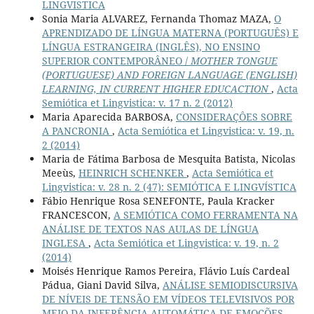
LINGVISTICA
Sonia Maria ALVAREZ, Fernanda Thomaz MAZA,
O
APRENDIZADO DE LÍNGUA MATERNA (PORTUGUÊS) E
LÍNGUA ESTRANGEIRA (INGLÊS), NO ENSINO
SUPERIOR CONTEMPORÂNEO /
MOTHER TONGUE
(PORTUGUESE) AND FOREIGN LANGUAGE (ENGLISH)
LEARNING, IN CURRENT HIGHER EDUCACTION
,
Acta
Semiótica et Lingvistica: v. 17 n. 2 (2012)
Maria Aparecida BARBOSA,
CONSIDERAÇÔES SOBRE
A PANCRONIA
,
Acta Semiótica et Lingvistica: v. 19, n.
2 (2014)
Maria de Fátima Barbosa de Mesquita Batista, Nicolas
Meeùs,
HEINRICH SCHENKER
,
Acta Semiótica et
Lingvistica: v. 28 n. 2 (47): SEMIÓTICA E LINGVÍSTICA
Fábio Henrique Rosa SENEFONTE, Paula Kracker
FRANCESCON,
A SEMIÓTICA COMO FERRAMENTA NA
ANÁLISE DE TEXTOS NAS AULAS DE LÍNGUA
INGLESA
,
Acta Semiótica et Lingvistica: v. 19, n. 2
(2014)
Moisés Henrique Ramos Pereira, Flávio Luís Cardeal
Pádua, Giani David Silva,
ANÁLISE SEMIODISCURSIVA
DE NÍVEIS DE TENSÃO EM VÍDEOS TELEVISIVOS POR
MEIO DA INFERÊNCIA AUTOMÁTICA DE EMOÇÕES
,