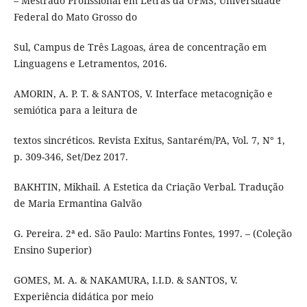
– Mestrado Profissional em Letras da UFMS, Universidade
Federal do Mato Grosso do
Sul, Campus de Três Lagoas, área de concentração em
Linguagens e Letramentos, 2016.
AMORIN, A. P. T. & SANTOS, V. Interface metacognição e
semiótica para a leitura de
textos sincréticos. Revista Exitus, Santarém/PA, Vol. 7, N° 1,
p. 309-346, Set/Dez 2017.
BAKHTIN, Mikhail. A Estetica da Criação Verbal. Tradução
de Maria Ermantina Galvão
G. Pereira. 2ª ed. São Paulo: Martins Fontes, 1997. – (Coleção
Ensino Superior)
GOMES, M. A. & NAKAMURA, I.I.D. & SANTOS, V.
Experiência didática por meio