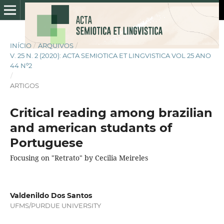
INÍCIO
/
ARQUIVOS
/
V. 25 N. 2 (2020): ACTA SEMIOTICA ET LINGVISTICA VOL 25 ANO
44 Nº2
/
ARTIGOS
Critical reading among brazilian
and american studants of
Portuguese
Focusing on "Retrato" by Cecilia Meireles
Valdenildo Dos Santos
UFMS/PURDUE UNIVERSITY