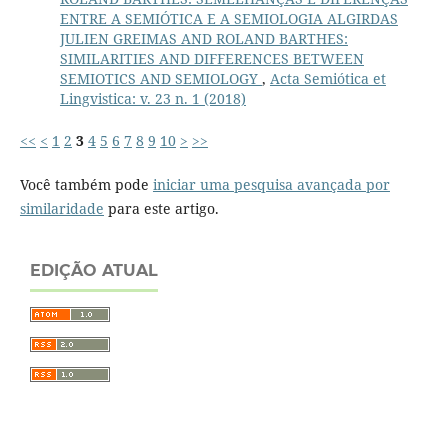
ENTRE A SEMIÓTICA E A SEMIOLOGIA ALGIRDAS
JULIEN GREIMAS AND ROLAND BARTHES:
SIMILARITIES AND DIFFERENCES BETWEEN
SEMIOTICS AND SEMIOLOGY
,
Acta Semiótica et
Lingvistica: v. 23 n. 1 (2018)
<<
<
1
2
3
4
5
6
7
8
9
10
>
>>
Você também pode
iniciar uma pesquisa avançada por
similaridade
para este artigo.
EDIÇÃO ATUAL