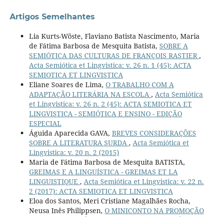
Artigos Semelhantes
Lia Kurts-Wöste, Flaviano Batista Nascimento, Maria
de Fátima Barbosa de Mesquita Batista,
SOBRE A
SEMIÓTICA DAS CULTURAS DE FRANÇOIS RASTIER
,
Acta Semiótica et Lingvistica: v. 26 n. 1 (45): ACTA
SEMIOTICA ET LINGVISTICA
Eliane Soares de Lima,
O TRABALHO COM A
ADAPTAÇÃO LITERÁRIA NA ESCOLA
,
Acta Semiótica
et Lingvistica: v. 26 n. 2 (45): ACTA SEMIOTICA ET
LINGVISTICA - SEMIÓTICA E ENSINO - EDIÇÃO
ESPECIAL
Águida Aparecida GAVA,
BREVES CONSIDERAÇÕES
SOBRE A LITERATURA SURDA
,
Acta Semiótica et
Lingvistica: v. 20 n. 2 (2015)
Maria de Fátima Barbosa de Mesquita BATISTA,
GREIMAS E A LINGUÍSTICA - GREIMAS ET LA
LINGUISTIQUE
,
Acta Semiótica et Lingvistica: v. 22 n.
2 (2017): ACTA SEMIOTICA ET LINGVISTICA
Eloa dos Santos, Meri Cristiane Magalhães Rocha,
Neusa Inês Philippsen,
O MINICONTO NA PROMOÇÃO