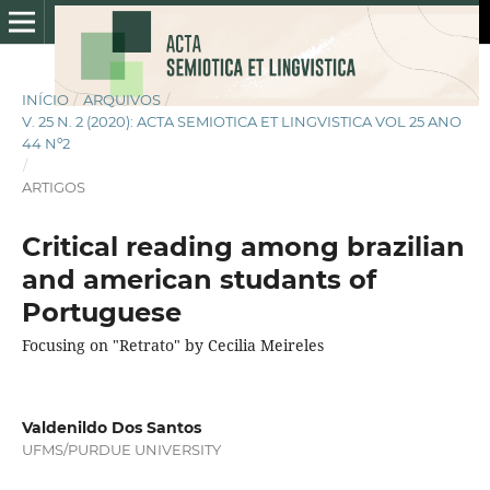
INÍCIO
/
ARQUIVOS
/
V. 25 N. 2 (2020): ACTA SEMIOTICA ET LINGVISTICA VOL 25 ANO
44 Nº2
/
ARTIGOS
Critical reading among brazilian
and american studants of
Portuguese
Focusing on "Retrato" by Cecilia Meireles
Valdenildo Dos Santos
UFMS/PURDUE UNIVERSITY