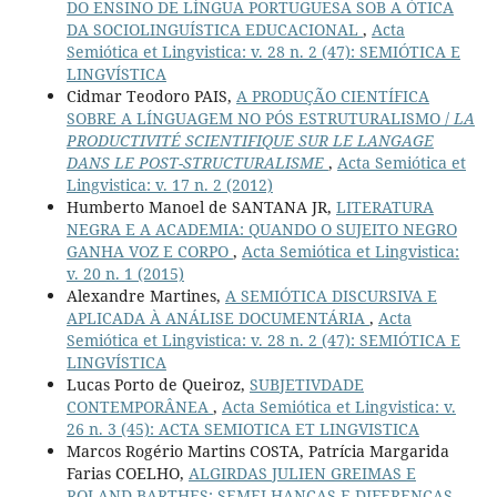
DO ENSINO DE LÍNGUA PORTUGUESA SOB A ÓTICA
DA SOCIOLINGUÍSTICA EDUCACIONAL
,
Acta
Semiótica et Lingvistica: v. 28 n. 2 (47): SEMIÓTICA E
LINGVÍSTICA
Cidmar Teodoro PAIS,
A PRODUÇÃO CIENTÍFICA
SOBRE A LÍNGUAGEM NO PÓS ESTRUTURALISMO /
LA
PRODUCTIVITÉ SCIENTIFIQUE SUR LE LANGAGE
DANS LE POST-STRUCTURALISME
,
Acta Semiótica et
Lingvistica: v. 17 n. 2 (2012)
Humberto Manoel de SANTANA JR,
LITERATURA
NEGRA E A ACADEMIA: QUANDO O SUJEITO NEGRO
GANHA VOZ E CORPO
,
Acta Semiótica et Lingvistica:
v. 20 n. 1 (2015)
Alexandre Martines,
A SEMIÓTICA DISCURSIVA E
APLICADA À ANÁLISE DOCUMENTÁRIA
,
Acta
Semiótica et Lingvistica: v. 28 n. 2 (47): SEMIÓTICA E
LINGVÍSTICA
Lucas Porto de Queiroz,
SUBJETIVDADE
CONTEMPORÂNEA
,
Acta Semiótica et Lingvistica: v.
26 n. 3 (45): ACTA SEMIOTICA ET LINGVISTICA
Marcos Rogério Martins COSTA, Patrícia Margarida
Farias COELHO,
ALGIRDAS JULIEN GREIMAS E
ROLAND BARTHES: SEMELHANÇAS E DIFERENÇAS