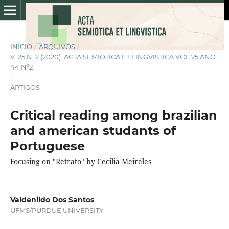
INÍCIO
/
ARQUIVOS
/
V. 25 N. 2 (2020): ACTA SEMIOTICA ET LINGVISTICA VOL 25 ANO
44 Nº2
/
ARTIGOS
Critical reading among brazilian
and american studants of
Portuguese
Focusing on "Retrato" by Cecilia Meireles
Valdenildo Dos Santos
UFMS/PURDUE UNIVERSITY