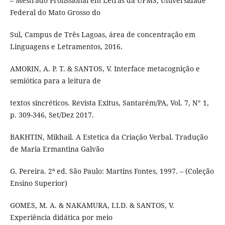
– Mestrado Profissional em Letras da UFMS, Universidade
Federal do Mato Grosso do
Sul, Campus de Três Lagoas, área de concentração em
Linguagens e Letramentos, 2016.
AMORIN, A. P. T. & SANTOS, V. Interface metacognição e
semiótica para a leitura de
textos sincréticos. Revista Exitus, Santarém/PA, Vol. 7, N° 1,
p. 309-346, Set/Dez 2017.
BAKHTIN, Mikhail. A Estetica da Criação Verbal. Tradução
de Maria Ermantina Galvão
G. Pereira. 2ª ed. São Paulo: Martins Fontes, 1997. – (Coleção
Ensino Superior)
GOMES, M. A. & NAKAMURA, I.I.D. & SANTOS, V.
Experiência didática por meio