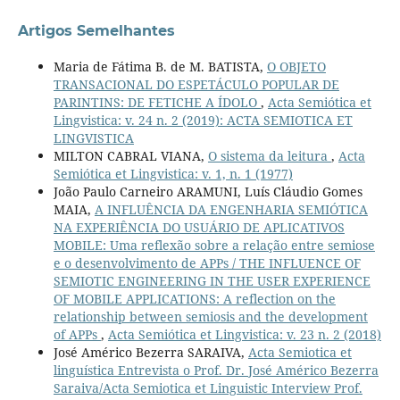
Artigos Semelhantes
Maria de Fátima B. de M. BATISTA,
O OBJETO
TRANSACIONAL DO ESPETÁCULO POPULAR DE
PARINTINS: DE FETICHE A ÍDOLO
,
Acta Semiótica et
Lingvistica: v. 24 n. 2 (2019): ACTA SEMIOTICA ET
LINGVISTICA
MILTON CABRAL VIANA,
O sistema da leitura
,
Acta
Semiótica et Lingvistica: v. 1, n. 1 (1977)
João Paulo Carneiro ARAMUNI, Luís Cláudio Gomes
MAIA,
A INFLUÊNCIA DA ENGENHARIA SEMIÓTICA
NA EXPERIÊNCIA DO USUÁRIO DE APLICATIVOS
MOBILE: Uma reflexão sobre a relação entre semiose
e o desenvolvimento de APPs / THE INFLUENCE OF
SEMIOTIC ENGINEERING IN THE USER EXPERIENCE
OF MOBILE APPLICATIONS: A reflection on the
relationship between semiosis and the development
of APPs
,
Acta Semiótica et Lingvistica: v. 23 n. 2 (2018)
José Américo Bezerra SARAIVA,
Acta Semiotica et
linguística Entrevista o Prof. Dr. José Américo Bezerra
Saraiva/Acta Semiotica et Linguistic Interview Prof.