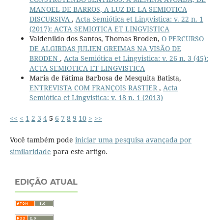
MANOEL DE BARROS, A LUZ DE LA SEMIOTICA
DISCURSIVA
,
Acta Semiótica et Lingvistica: v. 22 n. 1
(2017): ACTA SEMIOTICA ET LINGVISTICA
Valdenildo dos Santos, Thomas Broden,
O PERCURSO
DE ALGIRDAS JULIEN GREIMAS NA VISÃO DE
BRODEN
,
Acta Semiótica et Lingvistica: v. 26 n. 3 (45):
ACTA SEMIOTICA ET LINGVISTICA
Maria de Fátima Barbosa de Mesquita Batista,
ENTREVISTA COM FRANÇOIS RASTIER
,
Acta
Semiótica et Lingvistica: v. 18 n. 1 (2013)
<<
<
1
2
3
4
5
6
7
8
9
10
>
>>
Você também pode
iniciar uma pesquisa avançada por
similaridade
para este artigo.
EDIÇÃO ATUAL