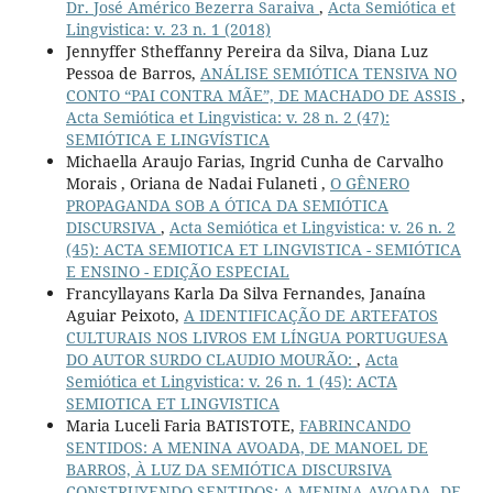
Dr. José Américo Bezerra Saraiva
,
Acta Semiótica et
Lingvistica: v. 23 n. 1 (2018)
Jennyffer Stheffanny Pereira da Silva, Diana Luz
Pessoa de Barros,
ANÁLISE SEMIÓTICA TENSIVA NO
CONTO “PAI CONTRA MÃE”, DE MACHADO DE ASSIS
,
Acta Semiótica et Lingvistica: v. 28 n. 2 (47):
SEMIÓTICA E LINGVÍSTICA
Michaella Araujo Farias, Ingrid Cunha de Carvalho
Morais , Oriana de Nadai Fulaneti ,
O GÊNERO
PROPAGANDA SOB A ÓTICA DA SEMIÓTICA
DISCURSIVA
,
Acta Semiótica et Lingvistica: v. 26 n. 2
(45): ACTA SEMIOTICA ET LINGVISTICA - SEMIÓTICA
E ENSINO - EDIÇÃO ESPECIAL
Francyllayans Karla Da Silva Fernandes, Janaína
Aguiar Peixoto,
A IDENTIFICAÇÃO DE ARTEFATOS
CULTURAIS NOS LIVROS EM LÍNGUA PORTUGUESA
DO AUTOR SURDO CLAUDIO MOURÃO:
,
Acta
Semiótica et Lingvistica: v. 26 n. 1 (45): ACTA
SEMIOTICA ET LINGVISTICA
Maria Luceli Faria BATISTOTE,
FABRINCANDO
SENTIDOS: A MENINA AVOADA, DE MANOEL DE
BARROS, À LUZ DA SEMIÓTICA DISCURSIVA
CONSTRUYENDO SENTIDOS: A MENINA AVOADA, DE