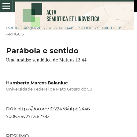
INÍCIO
/
ARQUIVOS
/
V. 27 N. 3 (46): ESTUDOS SEMIÓTICOS
/
ARTIGOS
Parábola e sentido
Uma análise semiótica de Mateus 13.44
Humberto Marcos Balaniuc
Universidade Federal de Mato Grosso do Sul
DOI:
https://doi.org/10.22478/ufpb.2446-
7006.46v27n3.62782
RESUMO