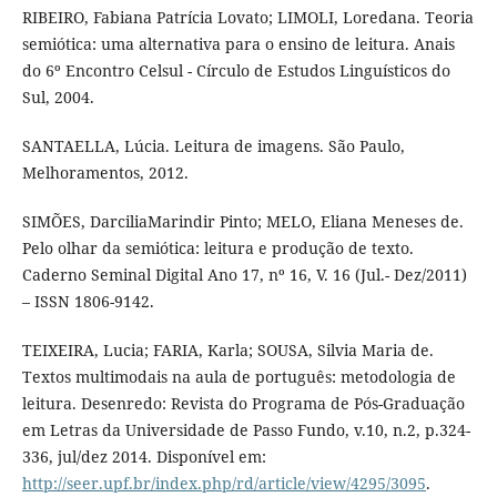
RIBEIRO, Fabiana Patrícia Lovato; LIMOLI, Loredana. Teoria
semiótica: uma alternativa para o ensino de leitura. Anais
do 6º Encontro Celsul - Círculo de Estudos Linguísticos do
Sul, 2004.
SANTAELLA, Lúcia. Leitura de imagens. São Paulo,
Melhoramentos, 2012.
SIMÕES, DarciliaMarindir Pinto; MELO, Eliana Meneses de.
Pelo olhar da semiótica: leitura e produção de texto.
Caderno Seminal Digital Ano 17, nº 16, V. 16 (Jul.- Dez/2011)
– ISSN 1806-9142.
TEIXEIRA, Lucia; FARIA, Karla; SOUSA, Silvia Maria de.
Textos multimodais na aula de português: metodologia de
leitura. Desenredo: Revista do Programa de Pós-Graduação
em Letras da Universidade de Passo Fundo, v.10, n.2, p.324-
336, jul/dez 2014. Disponível em:
http://seer.upf.br/index.php/rd/article/view/4295/3095
.