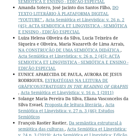
SEMIÓTICA E ENSINO - EDIÇÃO ESPECIAL
Amanda Sotero, José Jacinto dos Santos Filho,
DO
TEXTO LITERÁRIO À PLATAFORMA DIGITAL
“YOUTUBE”
,
Acta Semiótica et Lingvistica: v. 26 n. 2
(45): ACTA SEMIOTICA ET LINGVISTICA - SEMIÓTICA
E ENSINO - EDIÇÃO ESPECIAL
Luiza Helena Oliveira da Silva, Lucia Teixeira de
Siqueira e Oliveira, Maria Nazareth de Lima Arrais,
NA CONSTRUÇÃO DE UMA SEMIÓTICA DIDÁTICA
,
Acta Semiótica et Lingvistica: v. 26 n. 2 (45): ACTA
SEMIOTICA ET LINGVISTICA - SEMIÓTICA E ENSINO -
EDIÇÃO ESPECIAL
EUNICE APARECIDA DE PAULA, AURORA DE JESUS
RODRIGUES,
ESTRATÉGIAS NA LEITURA DE
GRÁFICOS/
STRATEGIES IN THE READING OF GRAPHS
,
Acta Semiótica et Lingvistica: v. 16 n. 1 (2011)
Solange Maria Pereira Da Silva, Eliana Vasconcelos da
Silva Esvael,
Proposta de leitura literária
,
Acta
Semiótica et Lingvistica: v. 27 n. 3 (46): Estudos
Semióticos
François Rastier Rastier,
Da semântica estrutural à
semiótica das culturas
,
Acta Semiótica et Lingvistica:
v. 24 n. 3 (2019): Acta Semiótica et Lingvística: Edição