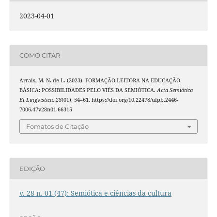
2023-04-01
COMO CITAR
Arrais, M. N. de L. (2023). FORMAÇÃO LEITORA NA EDUCAÇÃO
BÁSICA: POSSIBILIDADES PELO VIÉS DA SEMIÓTICA.
Acta Semiótica
Et Lingvistica
,
28
(01), 54–61. https://doi.org/10.22478/ufpb.2446-
7006.47v28n01.66315
Fomatos de Citação
EDIÇÃO
v. 28 n. 01 (47): Semiótica e ciências da cultura