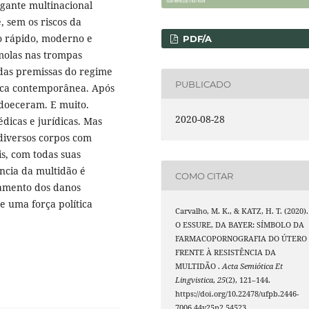
gante multinacional
, sem os riscos da
o rápido, moderno e
PDF/A
molas nas trompas
r das premissas do regime
PUBLICADO
ica contemporânea. Após
adoeceram. E muito.
2020-08-28
dicas e jurídicas. Mas
 diversos corpos com
is, com todas suas
ncia da multidão é
COMO CITAR
atamento dos danos
 uma força política
Carvalho, M. K., & KATZ, H. T. (2020).
O ESSURE, DA BAYER: SÍMBOLO DA
FARMACOPORNOGRAFIA DO ÚTERO
FRENTE À RESISTÊNCIA DA
MULTIDÃO .
Acta Semiótica Et
Lingvistica
,
25
(2), 121–144.
https://doi.org/10.22478/ufpb.2446-
7006.44v25n2.54523