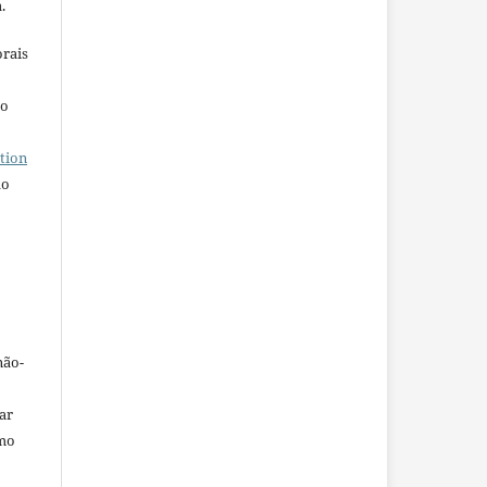
.
orais
ho
tion
do
não-
car
omo