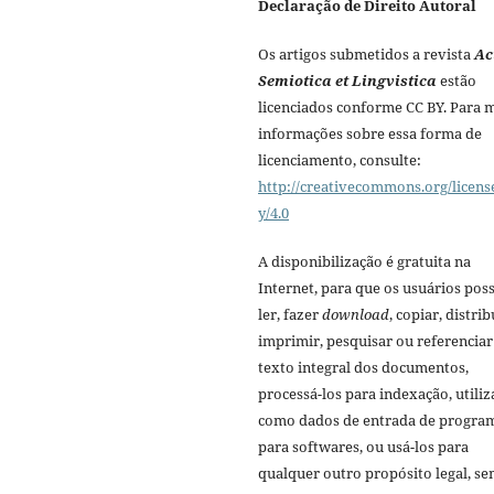
Declaração de Direito Autoral
Os artigos submetidos a revista
Ac
Semiotica et Lingvistica
estão
licenciados conforme CC BY. Para 
informações sobre essa forma de
licenciamento, consulte:
http://creativecommons.org/licens
y/4.0
A disponibilização é gratuita na
Internet, para que os usuários po
ler, fazer
download
, copiar, distrib
imprimir, pesquisar ou referenciar
texto integral dos documentos,
processá-los para indexação, utiliz
como dados de entrada de progra
para softwares, ou usá-los para
qualquer outro propósito legal, s