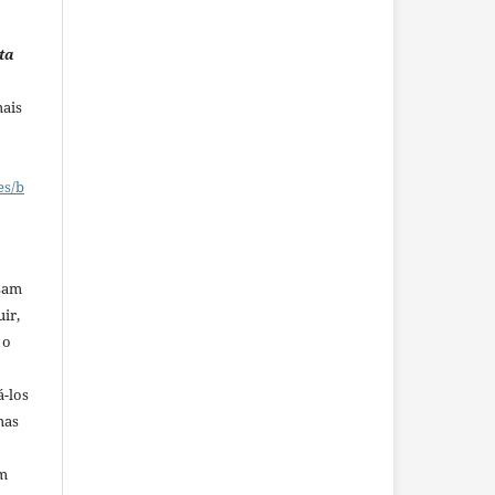
ta
mais
es/b
ssam
uir,
 o
á-los
mas
em