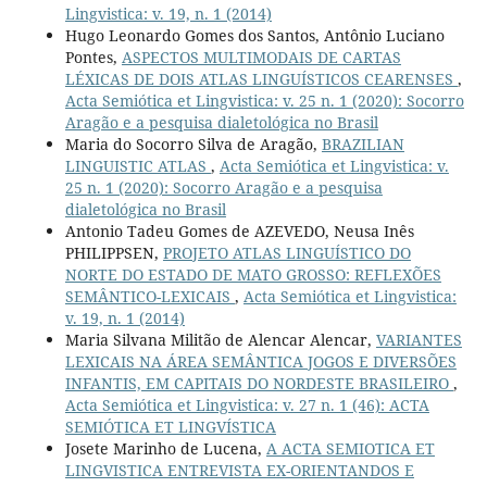
Lingvistica: v. 19, n. 1 (2014)
Hugo Leonardo Gomes dos Santos, Antônio Luciano
Pontes,
ASPECTOS MULTIMODAIS DE CARTAS
LÉXICAS DE DOIS ATLAS LINGUÍSTICOS CEARENSES
,
Acta Semiótica et Lingvistica: v. 25 n. 1 (2020): Socorro
Aragão e a pesquisa dialetológica no Brasil
Maria do Socorro Silva de Aragão,
BRAZILIAN
LINGUISTIC ATLAS
,
Acta Semiótica et Lingvistica: v.
25 n. 1 (2020): Socorro Aragão e a pesquisa
dialetológica no Brasil
Antonio Tadeu Gomes de AZEVEDO, Neusa Inês
PHILIPPSEN,
PROJETO ATLAS LINGUÍSTICO DO
NORTE DO ESTADO DE MATO GROSSO: REFLEXÕES
SEMÂNTICO-LEXICAIS
,
Acta Semiótica et Lingvistica:
v. 19, n. 1 (2014)
Maria Silvana Militão de Alencar Alencar,
VARIANTES
LEXICAIS NA ÁREA SEMÂNTICA JOGOS E DIVERSÕES
INFANTIS, EM CAPITAIS DO NORDESTE BRASILEIRO
,
Acta Semiótica et Lingvistica: v. 27 n. 1 (46): ACTA
SEMIÓTICA ET LINGVÍSTICA
Josete Marinho de Lucena,
A ACTA SEMIOTICA ET
LINGVISTICA ENTREVISTA EX-ORIENTANDOS E