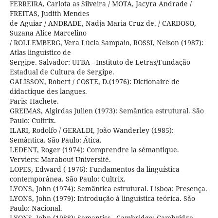
FERREIRA, Carlota as Silveira / MOTA, Jacyra Andrade /
FREITAS, Judith Mendes
de Aguiar / ANDRADE, Nadja Maria Cruz de. / CARDOSO,
Suzana Alice Marcelino
/ ROLLEMBERG, Vera Lúcia Sampaio, ROSSI, Nelson (1987):
Atlas linguístico de
Sergipe. Salvador: UFBA - Instituto de Letras/Fundação
Estadual de Cultura de Sergipe.
GALISSON, Robert / COSTE, D.(1976): Dictionaire de
didactique des langues.
Paris: Hachete.
GREIMAS, Algirdas Julien (1973): Semântica estrutural. São
Paulo: Cultrix.
ILARI, Rodolfo / GERALDI, João Wanderley (1985):
Semântica. São Paulo: Ática.
LEDENT, Roger (1974): Comprendre la sémantique.
Verviers: Marabout Université.
LOPES, Edward ( 1976): Fundamentos da linguística
contemporânea. São Paulo: Cultrix.
LYONS, John (1974): Semântica estrutural. Lisboa: Presença.
LYONS, John (1979): Introdução à linguística teórica. São
Paulo: Nacional.
LYONS, John (1988): Semantics . Cambridge: Cambridge