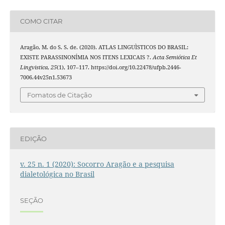
COMO CITAR
Aragão, M. do S. S. de. (2020). ATLAS LINGUÌSTICOS DO BRASIL:
EXISTE PARASSINONÍMIA NOS ITENS LEXICAIS ?.
Acta Semiótica Et
Lingvistica
,
25
(1), 107–117. https://doi.org/10.22478/ufpb.2446-
7006.44v25n1.53673
Fomatos de Citação
EDIÇÃO
v. 25 n. 1 (2020): Socorro Aragão e a pesquisa
dialetológica no Brasil
SEÇÃO