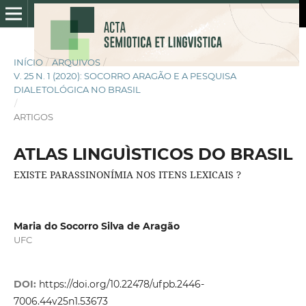
INÍCIO
/
ARQUIVOS
/
V. 25 N. 1 (2020): SOCORRO ARAGÃO E A PESQUISA
DIALETOLÓGICA NO BRASIL
/
ARTIGOS
ATLAS LINGUÌSTICOS DO BRASIL
EXISTE PARASSINONÍMIA NOS ITENS LEXICAIS ?
Maria do Socorro Silva de Aragão
UFC
DOI:
https://doi.org/10.22478/ufpb.2446-
7006.44v25n1.53673