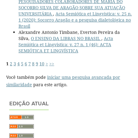
PESQUISADORES COLABORADORES DE MARIA DO
SOCORRO SILVA DE ARAGÃO SOBRE SUA ATUAÇÃO
UNIVERSITÁRIA
,
Acta Semiótica et Lingvistica: v. 25 n.
1 (2020): Socorro Aragão e a pesquisa dialetológica no
Brasil
Alexandre Antonio Timbane, Everton Pereira da
Silva,
O ENSINO DA LIBRAS NO BRASIL
,
Acta
Semiótica et Lingvistica: v. 27 n. 1 (46): ACTA
SEMIÓTICA ET LINGVÍSTICA
1
2
3
4
5
6
7
8
9
10
>
>>
Você também pode
iniciar uma pesquisa avançada por
similaridade
para este artigo.
EDIÇÃO ATUAL