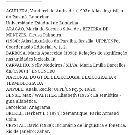
AGUILERA, Vanderci de Andrade. (1993): Atlas linguístico
do Paraná. Londrina:
Universidade Estadual de Londrina.
ARAGÃO, Maria do Socorro Silva de / BEZERRA DE
MENEZES, Cleusa Palmeira
(1984): Atlas linguístico da Paraíba. Brasília: UFPB/CNPq,
Coordenação Editorial, v. 1, 2.
BARBOSA, Maria Aparecida (1998): Relações de significação
nas unidades lexicais. In:
CARVALHO, Nelly Medeiros / SILVA, Maria Emília Barcellos
da.(1998) 1º ENCONTRO
NACIONAL DO GT DE LEXICOLOGIA, LEXICOGRAFIA e
TERMIOLOGIA DA
ANPOLL. Anais. Recife: UFPE/CNPq, p. 19/20.
BENSE, Max / WALTHER, Elisabeth (1975): La semiótica -
guía alfabética.
Barcelona: Anagrama.
BREKLE, Herbert E.( 1974): Sémantique. Paris: Armand
Colin.
CRYSTAL, David (1988): Dicionário de linguística e fonética.
Rio de Janeiro: Zahar.