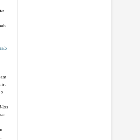
ta
mais
es/b
ssam
uir,
 o
á-los
mas
em
.