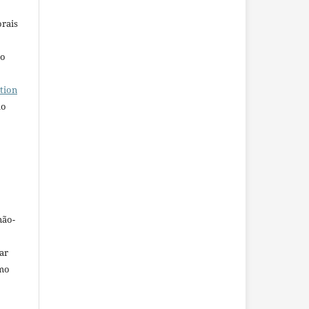
orais
ho
tion
do
não-
car
omo