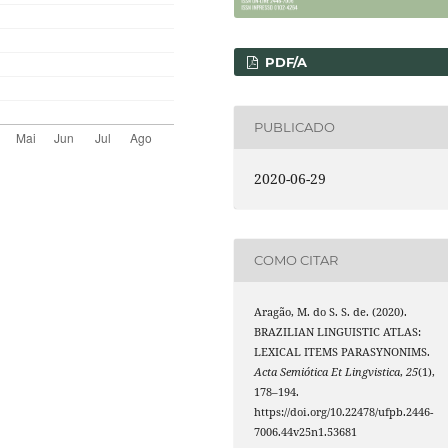
PDF/A
PUBLICADO
2020-06-29
COMO CITAR
Aragão, M. do S. S. de. (2020).
BRAZILIAN LINGUISTIC ATLAS:
LEXICAL ITEMS PARASYNONIMS.
Acta Semiótica Et Lingvistica
,
25
(1),
178–194.
https://doi.org/10.22478/ufpb.2446-
7006.44v25n1.53681