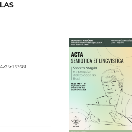
TLAS
44v25n1.53681