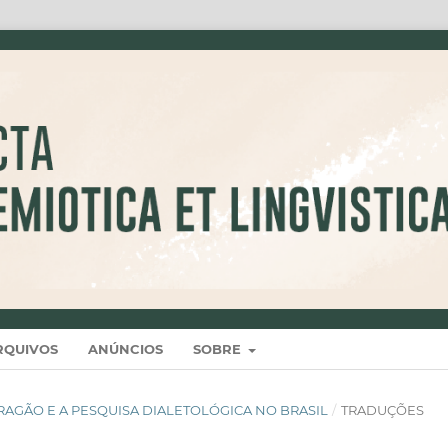
RQUIVOS
ANÚNCIOS
SOBRE
O ARAGÃO E A PESQUISA DIALETOLÓGICA NO BRASIL
/
TRADUÇÕES