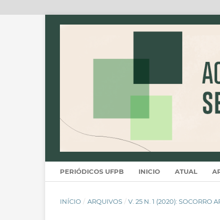
PERIÓDICOS UFPB
INICIO
ATUAL
A
INÍCIO
/
ARQUIVOS
/
V. 25 N. 1 (2020): SOCORR