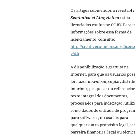
Os artigos submetidos a revista
Ac
Semiotica et Lingvistica
estão
licenciados conforme CC BY. Para 
informações sobre essa forma de
licenciamento, consulte:
http://creativecommons.org/licens
y/4.0
A disponibilização é gratuita na
Internet, para que os usuários po
ler, fazer
download
, copiar, distrib
imprimir, pesquisar ou referenciar
texto integral dos documentos,
processá-los para indexação, utiliz
como dados de entrada de progra
para softwares, ou usá-los para
qualquer outro propósito legal, s
barreira financeira, legal ou técnica