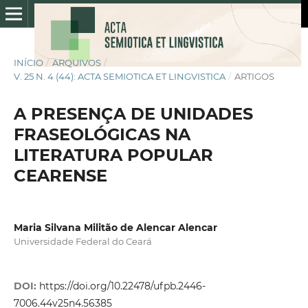
INÍCIO
/
ARQUIVOS
/
V. 25 N. 4 (44): ACTA SEMIOTICA ET LINGVISTICA
/
ARTIGOS
A PRESENÇA DE UNIDADES
FRASEOLÓGICAS NA
LITERATURA POPULAR
CEARENSE
Maria Silvana Militão de Alencar Alencar
Universidade Federal do Ceará
DOI:
https://doi.org/10.22478/ufpb.2446-
7006.44v25n4.56385