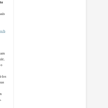
ta
mais
es/b
ssam
uir,
 o
á-los
mas
em
.