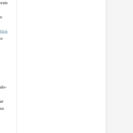
orais
ho
tion
do
não-
car
omo