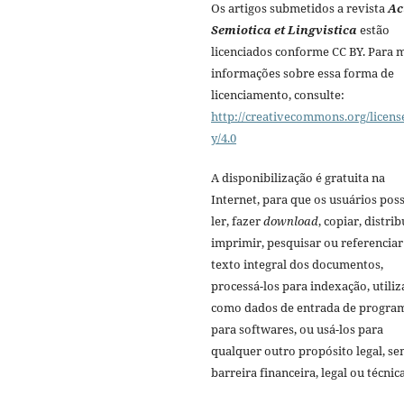
Os artigos submetidos a revista
Ac
Semiotica et Lingvistica
estão
licenciados conforme CC BY. Para 
informações sobre essa forma de
licenciamento, consulte:
http://creativecommons.org/licens
y/4.0
A disponibilização é gratuita na
Internet, para que os usuários po
ler, fazer
download
, copiar, distrib
imprimir, pesquisar ou referenciar
texto integral dos documentos,
processá-los para indexação, utiliz
como dados de entrada de progra
para softwares, ou usá-los para
qualquer outro propósito legal, s
barreira financeira, legal ou técnica