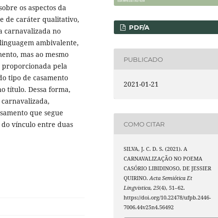
 sobre os aspectos da
e de caráter qualitativo,
PDF/A
ca carnavalizada no
 linguagem ambivalente,
amento, mas ao mesmo
PUBLICADO
a proporcionada pela
do tipo de casamento
2021-01-21
o título. Dessa forma,
 carnavalizada,
casamento que segue
al do vínculo entre duas
COMO CITAR
SILVA, J. C. D. S. (2021). A
CARNAVALIZAÇÃO NO POEMA
CASÓRIO LIBIDINOSO, DE JESSIER
QUIRINO.
Acta Semiótica Et
Lingvistica
,
25
(4), 51–62.
https://doi.org/10.22478/ufpb.2446-
7006.44v25n4.56492