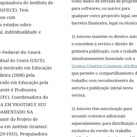
como dados de entrada de progra
squisadora do Instituto de
para softwares, ou usá-los para
MO/UECE). Tem
qualquer outro propósito legal, s
ssoa com
barreira financeira, legal ou técnica
s estudos sobre
, individualidade e
1) Autores mantém os direitos aut
e concedem à revista o direito de
primeira publicação, com o trabal
 Federal do Ceará
simultaneamente licenciado sob a
dual do Ceará (UECE).
Licença Creative Commons Attribu
sui mestrado em Educação
que permite o compartilhamento 
leira (2008) pela
trabalho com reconhecimento da
orado em Educação pela
autoria e publicação inicial nesta
ente é Professora
revista.
 (UFC). Coordenadora do
IA EM VIGOTSKI E SEU
2) Autores têm autorização para
NDAMENTADO NA
assumir contratos adicionais
te do Projeto de
separadamente, para distribuição 
na em Antônio Gramsci:
exclusiva da versão do trabalho
29-1935). Pesquisadora