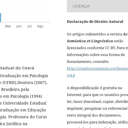
LICENÇA
Declaração de Direito Autoral
Os artigos submetidos a revista
Ac
Semiotica et Lingvistica
estão
licenciados conforme CC BY. Para 
informações sobre essa forma de
licenciamento, consulte:
stadual do Ceará
http://creativecommons.org/licens
y/4.0
-Graduação em Psicologia
e (UFRN).Doutora (2007),
A disponibilização é gratuita na
 Brasileira pela
Internet, para que os usuários po
 em Psicologia (1994)
ler, fazer
download
, copiar, distrib
a Universidade Estadual
imprimir, pesquisar ou referenciar
-Graduação em Educação
texto integral dos documentos,
gia. Professora do Curso
processá-los para indexação, utiliz
ica Jurídica na