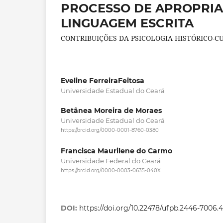
PROCESSO DE APROPRIA
LINGUAGEM ESCRITA
CONTRIBUIÇÕES DA PSICOLOGIA HISTÓRICO-C
Eveline FerreiraFeitosa
Universidade Estadual do Ceará
Betânea Moreira de Moraes
Universidade Estadual do Ceará
https://orcid.org/0000-0001-8760-0380
Francisca Maurilene do Carmo
Universidade Federal do Ceará
https://orcid.org/0000-0003-0635-040X
DOI:
https://doi.org/10.22478/ufpb.2446-7006.