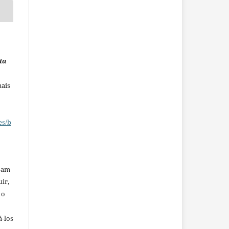
ta
mais
es/b
ssam
uir,
 o
á-los