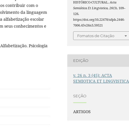
HISTÓRICO-CULTURAL.
Acta
os contribuir com o
Semiótica Et Lingvistica
,
26
(3), 109–
volvimento da linguagem
126.
 alfabetização escolar
https://doi.org/10.22478/ufpb.2446-
em seus conhecimentos e
7006.45v26n3.59521
Fomatos de Citação
Alfabetização. Psicologia
EDIÇÃO
v. 26 n. 3 (45): ACTA
SEMIOTICA ET LINGVISTIC
SEÇÃO
ARTIGOS