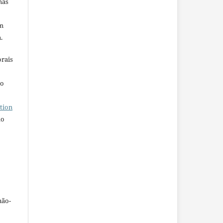
mas
em
.
orais
ho
tion
do
não-