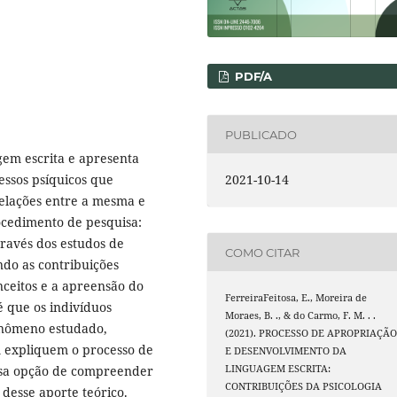
PDF/A
PUBLICADO
gem escrita e apresenta
ssos psíquicos que
2021-10-14
relações entre a mesma e
ocedimento de pesquisa:
através dos estudos de
COMO CITAR
ando as contribuições
onceitos e a apreensão do
FerreiraFeitosa, E., Moreira de
é que os indivíduos
Moraes, B. ., & do Carmo, F. M. . .
enômeno estudado,
(2021). PROCESSO DE APROPRIAÇÃ
 expliquem o processo de
E DESENVOLVIMENTO DA
ssa opção de compreender
LINGUAGEM ESCRITA:
CONTRIBUIÇÕES DA PSICOLOGIA
 desse aporte teórico.