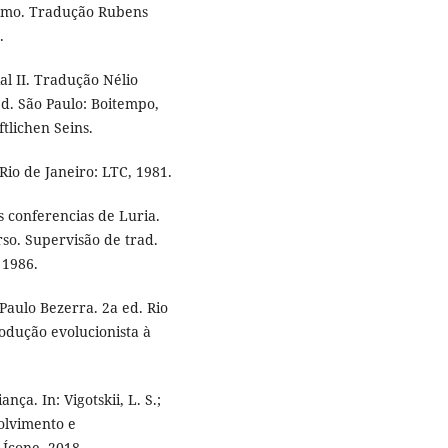
ismo. Tradução Rubens
.
l II. Tradução Nélio
ed. São Paulo: Boitempo,
tlichen Seins.
io de Janeiro: LTC, 1981.
s conferencias de Luria.
so. Supervisão de trad.
 1986.
 Paulo Bezerra. 2a ed. Rio
trodução evolucionista à
ça. In: Vigotskii, L. S.;
volvimento e
 Ícone, 2018.