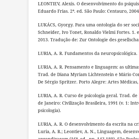
LEONTIEV, Alexis. O desenvolvimento do psiqu
Eduardo Frias. 2ª. ed. São Paulo: Centauro, 2004
LUKÁCS, Gyorgy. Para uma ontologia do ser socia
Schneider, Ivo Tonet, Ronaldo Vielmi Fortes. 1. 
2013. Tradução de: Zur Ontologie des gesellschaf
LURIA, A. R. Fundamentos da neuropsicológica. R
LURIA, A. R. Pensamento e linguagem: as ultima
Trad. de Diana Myriam Lichtenstein e Mário Cor
De Sérgio Spritzer. Porto Alegre: Artes Médicas,
LURIA, A. R. Curso de psicologia geral. Trad. de
de Janeiro: Civilização Brasileira, 1991 (v. 1: In
psicologia).
LURIA, A. R. O desenvolvimento da escrita na crian
Luria, A. R.; Leontiev, A. N., Linguagem, desen
aprendizagem (16ª. ed., pp. 143-189). São Paulo: