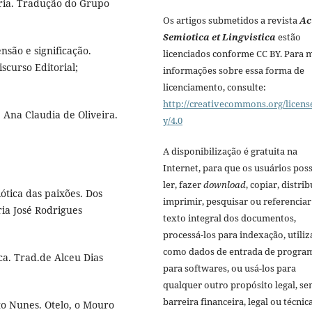
ria. Tradução do Grupo
Os artigos submetidos a revista
Ac
Semiotica et Lingvistica
estão
são e significação.
licenciados conforme CC BY. Para 
scurso Editorial;
informações sobre essa forma de
licenciamento, consulte:
http://creativecommons.org/licens
 Ana Claudia de Oliveira.
y/4.0
A disponibilização é gratuita na
Internet, para que os usuários po
ler, fazer
download
, copiar, distrib
tica das paixões. Dos
imprimir, pesquisar ou referenciar
ria José Rodrigues
texto integral dos documentos,
processá-los para indexação, utiliz
como dados de entrada de progra
ca. Trad.de Alceu Dias
para softwares, ou usá-los para
qualquer outro propósito legal, s
barreira financeira, legal ou técnica
o Nunes. Otelo, o Mouro