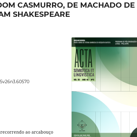
 DOM CASMURRO, DE MACHADO DE
LIAM SHAKESPEARE
.45v26n3.60570
r, recorrendo ao arcabouço