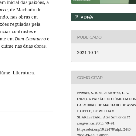
m inicial das paixões, a
rro
, de Machado de
ando, nas obras em
PDF/A
xões reguladas pela
nciar contrastes e
PUBLICADO
iúme em
Dom Casmurro
e
do ciúme nas duas obras.
2021-10-14
Ciúme. Literatura.
COMO CITAR
Brixner, S. R. M., & Martins, G. V.
(2021). A PAIXÃO DO CIÚME EM DO
CASMURRO, DE MACHADO DE ASSIS
E OTELO, DE WILLIAM
SHAKESPEARE.
Acta Semiótica Et
Lingvistica
,
26
(3), 79–91.
https://doi.org/10.22478/ufpb.2446-
7006.45v26n3.60570