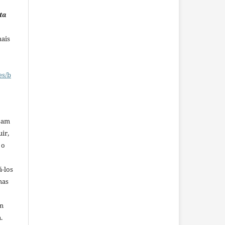
ta
mais
es/b
ssam
uir,
 o
á-los
mas
em
.