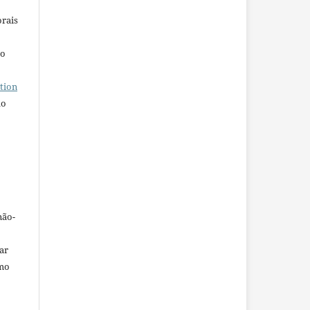
orais
ho
tion
do
não-
car
omo