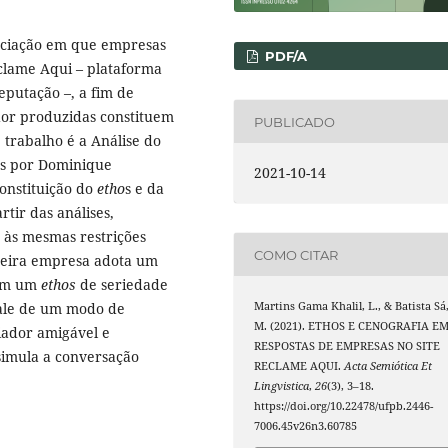
unciação em que empresas
PDF/A
clame Aqui – plataforma
putação –, a fim de
dor produzidas constituem
PUBLICADO
e trabalho é a Análise do
os por Dominique
2021-10-14
constituição do
etho
s e da
rtir das análises,
 às mesmas restrições
COMO CITAR
imeira empresa adota um
 em um
ethos
de seriedade
ale de um modo de
Martins Gama Khalil, L., & Batista Sá
M. (2021). ETHOS E CENOGRAFIA E
ador amigável e
RESPOSTAS DE EMPRESAS NO SITE
 simula a conversação
RECLAME AQUI.
Acta Semiótica Et
Lingvistica
,
26
(3), 3–18.
https://doi.org/10.22478/ufpb.2446-
7006.45v26n3.60785