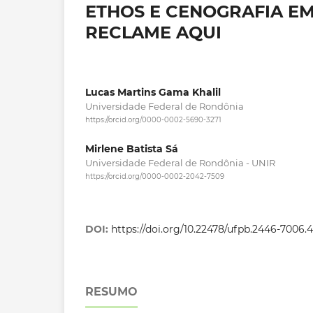
ETHOS E CENOGRAFIA EM
RECLAME AQUI
Lucas Martins Gama Khalil
Universidade Federal de Rondônia
https://orcid.org/0000-0002-5690-3271
Mirlene Batista Sá
Universidade Federal de Rondônia - UNIR
https://orcid.org/0000-0002-2042-7509
DOI:
https://doi.org/10.22478/ufpb.2446-7006
RESUMO