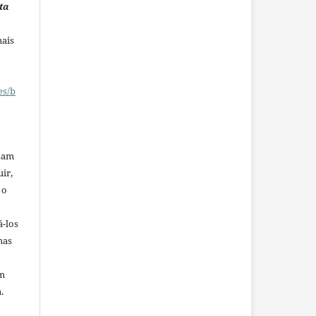
ta
mais
es/b
ssam
uir,
 o
á-los
mas
em
.