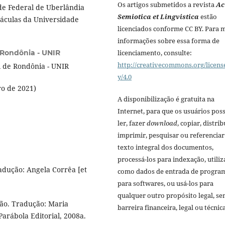
Os artigos submetidos a revista
Ac
de Federal de Uberlândia
Semiotica et Lingvistica
estão
áculas da Universidade
licenciados conforme CC BY. Para 
informações sobre essa forma de
licenciamento, consulte:
 Rondônia - UNIR
http://creativecommons.org/licens
 de Rondônia - UNIR
y/4.0
ro de 2021)
A disponibilização é gratuita na
Internet, para que os usuários po
ler, fazer
download
, copiar, distrib
imprimir, pesquisar ou referenciar
texto integral dos documentos,
processá-los para indexação, utiliz
dução: Angela Corrêa [et
como dados de entrada de progra
para softwares, ou usá-los para
qualquer outro propósito legal, s
o. Tradução: Maria
barreira financeira, legal ou técnica
 Parábola Editorial, 2008a.