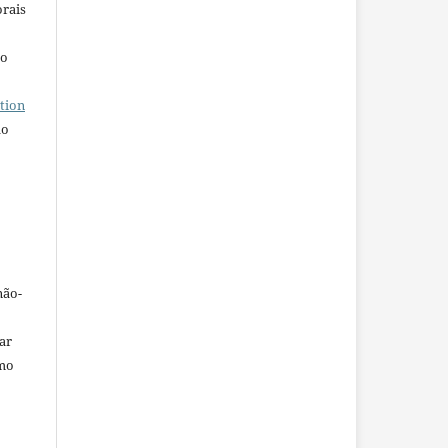
orais
ho
tion
do
não-
car
omo