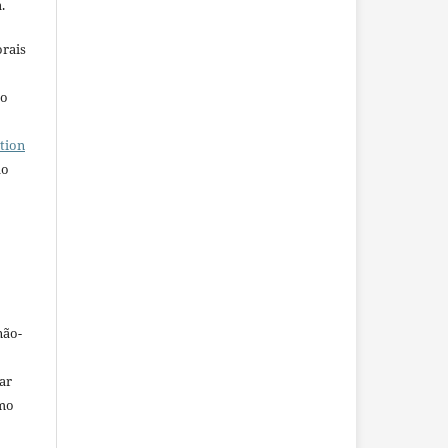
.
orais
ho
tion
do
não-
car
omo