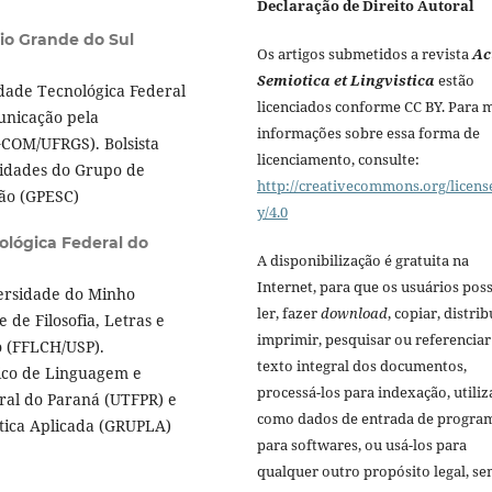
Declaração de Direito Autoral
io Grande do Sul
Os artigos submetidos a revista
Ac
Semiotica et Lingvistica
estão
dade Tecnológica Federal
licenciados conforme CC BY. Para 
nicação pela
informações sobre essa forma de
GCOM/UFRGS). Bolsista
licenciamento, consulte:
idades do Grupo de
http://creativecommons.org/licens
ão (GPESC)
y/4.0
ológica Federal do
A disponibilização é gratuita na
Internet, para que os usuários po
ersidade do Minho
ler, fazer
download
, copiar, distrib
 de Filosofia, Letras e
imprimir, pesquisar ou referenciar
o (FFLCH/USP).
texto integral dos documentos,
ico de Linguagem e
processá-los para indexação, utiliz
ral do Paraná (UTFPR) e
como dados de entrada de progra
tica Aplicada (GRUPLA)
para softwares, ou usá-los para
qualquer outro propósito legal, s