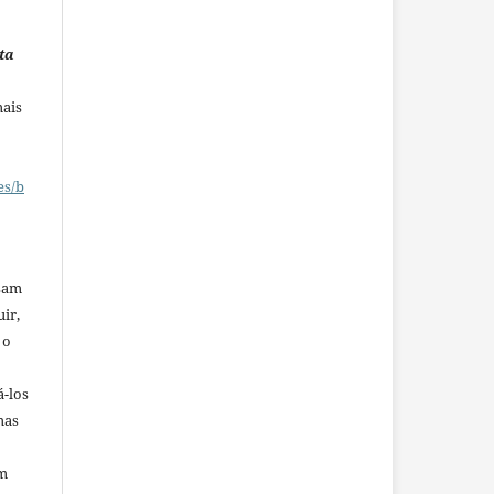
ta
mais
es/b
ssam
uir,
 o
á-los
mas
em