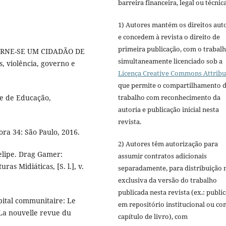
barreira financeira, legal ou técnica
1) Autores mantém os direitos aut
e concedem à revista o direito de
primeira publicação, com o trabal
“TORNE-SE UM CIDADÃO DE
simultaneamente licenciado sob a
, violência, governo e
Licença Creative Commons Attribu
que permite o compartilhamento 
trabalho com reconhecimento da
e de Educação,
autoria e publicação inicial nesta
revista.
ra 34: São Paulo, 2016.
2) Autores têm autorização para
elipe. Drag Gamer:
assumir contratos adicionais
ras Midiáticas, [S. l.], v.
separadamente, para distribuição 
exclusiva da versão do trabalho
publicada nesta revista (ex.: publi
apital communitaire: Le
em repositório institucional ou c
 La nouvelle revue du
capítulo de livro), com