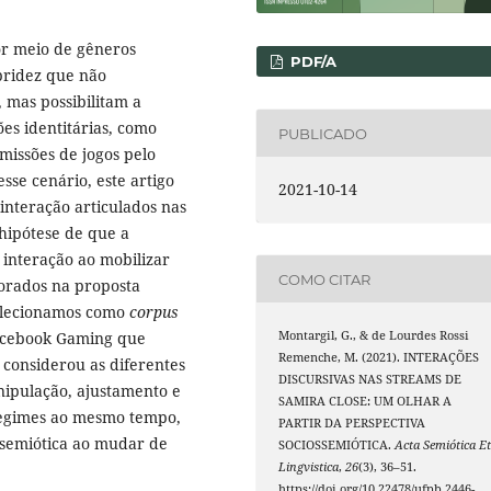
or meio de gêneros
PDF/A
bridez que não
 mas possibilitam a
es identitárias, como
PUBLICADO
missões de jogos pelo
se cenário, este artigo
2021-10-14
 interação articulados nas
hipótese de que a
interação ao mobilizar
COMO CITAR
corados na proposta
selecionamos como
corpus
acebook Gaming que
Montargil, G., & de Lourdes Rossi
Remenche, M. (2021). INTERAÇÕES
 considerou as diferentes
DISCURSIVAS NAS STREAMS DE
nipulação, ajustamento e
SAMIRA CLOSE: UM OLHAR A
 regimes ao mesmo tempo,
PARTIR DA PERSPECTIVA
 semiótica ao mudar de
SOCIOSSEMIÓTICA.
Acta Semiótica E
Lingvistica
,
26
(3), 36–51.
https://doi.org/10.22478/ufpb.2446-