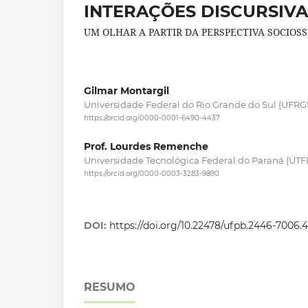
INTERAÇÕES DISCURSIVA
UM OLHAR A PARTIR DA PERSPECTIVA SOCIOS
Gilmar Montargil
Universidade Federal do Rio Grande do Sul (UFRG
https://orcid.org/0000-0001-6490-4437
Prof. Lourdes Remenche
Universidade Tecnológica Federal do Paraná (UTF
https://orcid.org/0000-0003-3283-9890
DOI:
https://doi.org/10.22478/ufpb.2446-7006
RESUMO