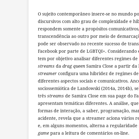
O sujeito contemporâneo insere-se no mundo p
discursivos com alto grau de complexidade e hi
respondem somente a propósitos comunicativos,
transcendência ao outro por meio de demarcaçõ
pode ser observado no recente sucesso de trans
Facebook por parte de LGBTQI+. Considerando es
tem por objetivo analisar diferentes regimes de
streams
da
drag queen
Samira Close a partir da 
streamer
configura uma hibridez de regimes de 
diferentes aspectos sociais e comunicativos. An
sociossemiótica de Landowski (2014a, 2014b), 
três
streams
de Samira Close em sua page do F
apresentam temáticas diferentes. A análise, que
formas de interação, a saber, programação, ma
acidente, revela que a streamer aciona vários
e, em alguns momentos, alterna a regularidade
game
para a leitura de comentários on-line.