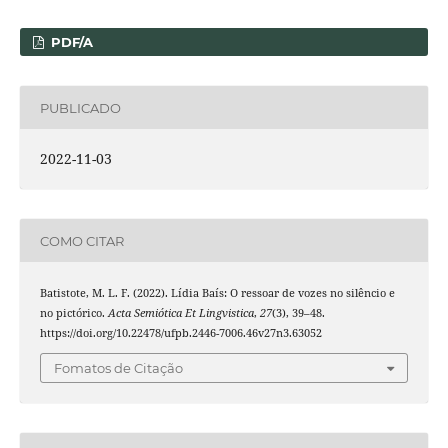
PDF/A
PUBLICADO
2022-11-03
COMO CITAR
Batistote, M. L. F. (2022). Lídia Baís: O ressoar de vozes no silêncio e
no pictórico.
Acta Semiótica Et Lingvistica
,
27
(3), 39–48.
https://doi.org/10.22478/ufpb.2446-7006.46v27n3.63052
Fomatos de Citação