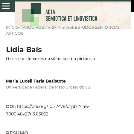
INÍCIO
/
ARQUIVOS
/
V. 27 N. 3 (46): ESTUDOS SEMIÓTICOS
/
ARTIGOS
Lídia Baís
O ressoar de vozes no silêncio e no pictórico
Maria Luceli Faria Batistote
Universidade Federal de Mato Grosso do Sul
DOI:
https://doi.org/10.22478/ufpb.2446-
7006.46v27n3.63052
RESUMO