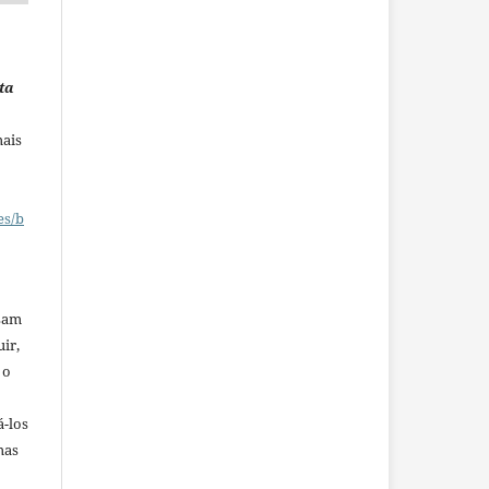
ta
mais
es/b
ssam
uir,
 o
á-los
mas