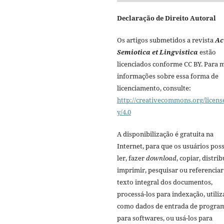
Declaração de Direito Autoral
Os artigos submetidos a revista
Ac
Semiotica et Lingvistica
estão
licenciados conforme CC BY. Para 
informações sobre essa forma de
licenciamento, consulte:
http://creativecommons.org/licens
y/4.0
A disponibilização é gratuita na
Internet, para que os usuários po
ler, fazer
download
, copiar, distrib
imprimir, pesquisar ou referenciar
texto integral dos documentos,
processá-los para indexação, utiliz
como dados de entrada de progra
para softwares, ou usá-los para