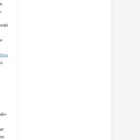
em
.
orais
ho
tion
do
não-
car
omo