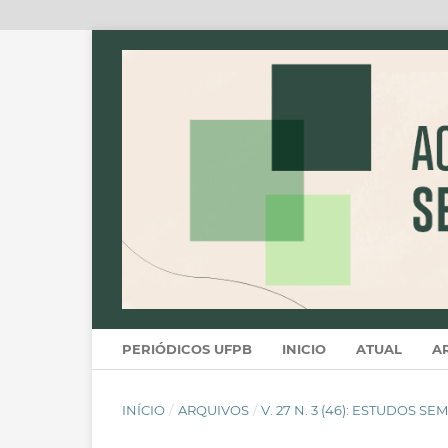
PERIÓDICOS UFPB
INICIO
ATUAL
A
INÍCIO
/
ARQUIVOS
/
V. 27 N. 3 (46): ESTUDOS SE