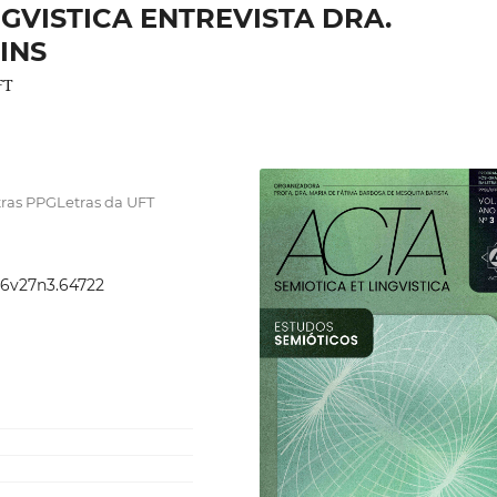
NGVISTICA ENTREVISTA DRA.
INS
FT
ras PPGLetras da UFT
.46v27n3.64722