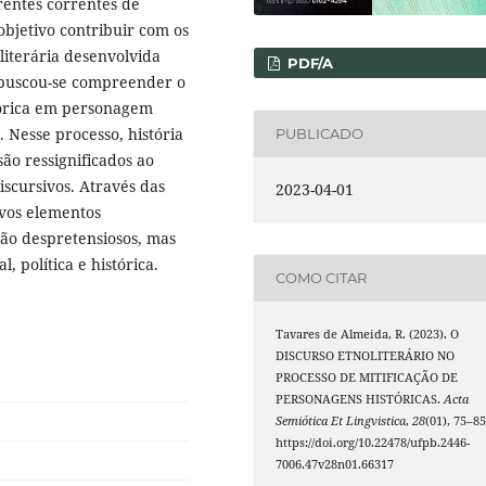
rentes correntes de
objetivo contribuir com os
literária desenvolvida
PDF/A
a, buscou-se compreender o
tórica em personagem
 Nesse processo, história
PUBLICADO
ão ressignificados ao
iscursivos. Através das
2023-04-01
vos elementos
são despretensiosos, mas
, política e histórica.
COMO CITAR
Tavares de Almeida, R. (2023). O
DISCURSO ETNOLITERÁRIO NO
PROCESSO DE MITIFICAÇÃO DE
PERSONAGENS HISTÓRICAS.
Acta
Semiótica Et Lingvistica
,
28
(01), 75–85
https://doi.org/10.22478/ufpb.2446-
7006.47v28n01.66317