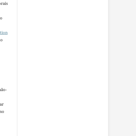
orais
ho
tion
do
não-
car
omo