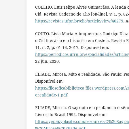
COELHO, Luiz Felipe Alves Guimarães. A lenda ca
Cid. Revista Caderno de Clio [on-line], v. 1, p. 82
https://revistas.ufpr.br/clio/article/view/40279
. A
COUTO. Lívia Maria Albuquerque. Rodrigo Díaz d
o Cid literário e o histórico em Castela. Revista E
11, n. 2, p. 01-16, 2017. Disponível em:
https://periodicos.ufrn.br/espacialidades/article
22 jun. 2020.
ELIADE, Mircea. Mito e realidade. São Paulo: Pe
Disponível em:
https://filosoficabiblioteca.files.wordpress.com/
erealidade-1.pdf
.
ELIADE, Mircea. O sagrado e o profano: a essênci
Livros do Brasil.1992. Disponível em:
https://gepai.yolasite.com/resources/O%20S
%20Mircea%20Eliade.pdf
.