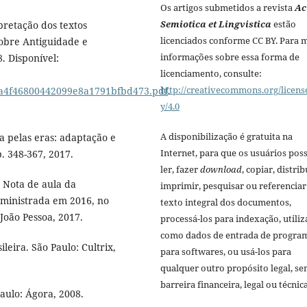
Os artigos submetidos a revista
Ac
Semiotica et Lingvistica
estão
retação dos textos
licenciados conforme CC BY. Para 
sobre Antiguidade e
informações sobre essa forma de
. Disponível:
licenciamento, consulte:
http://creativecommons.org/licens
d6a4f46800442099e8a1791bfbd473.pdf
.
y/4.0
A disponibilização é gratuita na
 pelas eras: adaptação e
Internet, para que os usuários po
p. 348-367, 2017.
ler, fazer
download
, copiar, distrib
 Nota de aula da
imprimir, pesquisar ou referenciar
 ministrada em 2016, no
texto integral dos documentos,
oão Pessoa, 2017.
processá-los para indexação, utiliz
como dados de entrada de progra
ileira. São Paulo: Cultrix,
para softwares, ou usá-los para
qualquer outro propósito legal, s
barreira financeira, legal ou técnica
aulo: Ágora, 2008.