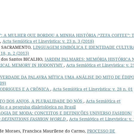
”: A MULHER QUE BORDOU A MINHA HISTÓRIA /“ZEFA COFFEE”: 
,
Acta Semiótica et Lingvistica: v. 23 n. 3 (2018)
lva SACRAMENTO,
LINGUAGEM SIMBÓLICA E IDENTIDADE CULTUR
 18, n. 2 (2013)
s dos Santos BICALHO,
JARDIM PALMARES: MEMÓRIA HISTÓRICA 
ORICAL MEMORY IN HODONYMY
,
Acta Semiótica et Lingvistica: v. 2
 VERDADE DA PALAVRA MÍTICA UMA ANÁLISE DO MITO DE ÉDIP
009)
ODRIGUES E A CRÔNICA
,
Acta Semiótica et Lingvistica: v. 28 n. 01
TO DOS ANJOS, A PLURALIDADE DO NÓS
,
Acta Semiótica et
ão e a pesquisa dialetológica no Brasil
OGIA DE MODA: CONCEITOS E DEFINIÇÕES UNIVERSO FASHION/
 DEFINITIONS FASHION WORLD
,
Acta Semiótica et Lingvistica: v.
 de Moraes, Francisca Maurilene do Carmo,
PROCESSO DE