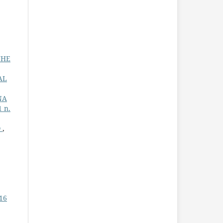
THE
AL
NA
1 n.
O
,
 16