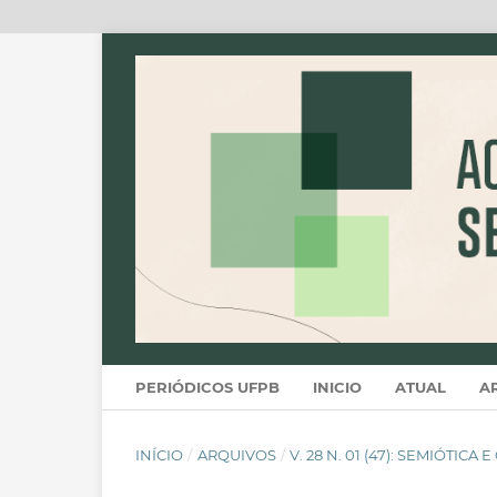
PERIÓDICOS UFPB
INICIO
ATUAL
A
INÍCIO
/
ARQUIVOS
/
V. 28 N. 01 (47): SEMIÓTICA