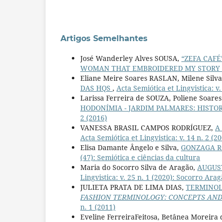
Artigos Semelhantes
José Wanderley Alves SOUSA,
“ZEFA CAFÉ
WOMAN THAT EMBROIDERED MY STORY
Eliane Meire Soares RASLAN, Milene Si
DAS HQS
,
Acta Semiótica et Lingvistica: v.
Larissa Ferreira de SOUZA, Poliene Soare
HODONÍMIA - JARDIM PALMARES: HIST
2 (2016)
VANESSA BRASIL CAMPOS RODRÍGUEZ,
A
Acta Semiótica et Lingvistica: v. 14 n. 2 (2
Elisa Damante Ângelo e Silva,
GONZAGA R
(47): Semiótica e ciências da cultura
Maria do Socorro Silva de Aragão,
AUGUS
Lingvistica: v. 25 n. 1 (2020): Socorro Arag
JULIETA PRATA DE LIMA DIAS,
TERMINOL
FASHION TERMINOLOGY: CONCEPTS AND
n. 1 (2011)
Eveline FerreiraFeitosa, Betânea Moreira