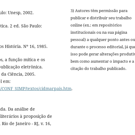
3) Autores têm permissão para
lo: Unesp, 2002.
publicar e distribuir seu trabalho
online (ex.: em repositórios
ica. 2 ed. São Paulo:
institucionais ou na sua página
pessoal) a qualquer ponto antes o
s História. Nº 16, 1985.
durante o processo editorial, já qu
isso pode gerar alterações produti
s, a função mítica e os
bem como aumentar o impacto e a
ublicação eletrônica.
citação do trabalho publicado.
 da Ciência, 2005.
el em:
s/CONF_SIMP/textos/cidmarpais.htm
.
da. Da análise de
oliterários à proposição de
io de Janeiro - RJ, v. 16,