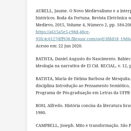
AURELL, Jaume. O Novo Medievalismo e a interp
históricos. Roda da Fortuna. Revista Eletrônica 
Medievo, 2015, Volume 4, Número 2, pp. 184-208
https://a615a5e5-c98d-48ce-
95fc4c6127dff938.filesusr.com/ugd/3fdd18_19
Acesso em: 22 jun 2020.
BATISTA, Daniel Augusto do Nascimento. Babieca
ideologia na narrativa de El Cid. RECIAL, v. 12, 
BATISTA, Maria de Fátima Barbosa de Mesquita.
disciplina Introdução ao Pensamento Semiótico,
Programa de Pós-graduação em Letras da UFPB J
BOSI, Alfredo. História concisa da literatura bras
1980.
CAMPBELL, Joseph. Mito e transformação. São P