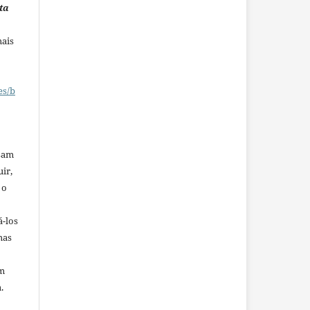
ta
mais
es/b
ssam
uir,
 o
á-los
mas
em
.