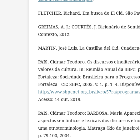
FLETCHER, Richard. Em busca de El Cid. São Pau
GREIMAS, A. J.; COURTÉS, J. Dicionário de Semiót
Contexto, 2012.
MARTÍN, José Luis. La Castilha del Cid. Cuaderno
PAIS, Cidmar Teodoro. Os discursos etnoliterário
valores da cultura. In: Reunião Anual da SBPC: p
Fortaleza: Sociedade Brasileira para o Progresso
Fortaleza - CE: SBPC, 2005. v. 1. p. 1- 4. Disponív
http://www.sbpcnet.org.br/livro/57ra/programa
Acesso: 14 out. 2019.
PAIS, Cidmar Teodoro; BARBOSA, Maria Apareci
aspectos semânticos e lexicais dos discursos etn
uma etnoterminologia. Matraga (Rio de Janeiro), R
p. 79-100, 2004.