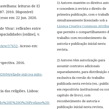
1) Autores mantém os direitos aut
stelhana: leituras de El
e concedem à revista o direito de
-87. 2010. Disponível:
primeira publicação, com o trabal
cesso em: 22 jun. 2020.
simultaneamente licenciado sob a
Licença Creative Commons Attribu
e Vivar: reflexões entre
que permite o compartilhamento 
spacialidades [online], v.
trabalho com reconhecimento da
autoria e publicação inicial nesta
/view/17652
. Acesso em:
revista.
2) Autores têm autorização para
rspectiva. 2016.
assumir contratos adicionais
separadamente, para distribuição 
2020/04/eliade-mircea-mito-
exclusiva da versão do trabalho
publicada nesta revista (ex.: publi
em repositório institucional ou c
a das religiões. Lisboa:
capítulo de livro), com
reconhecimento de autoria e
agrado%20E%20O%20Profano%20-
publicação inicial nesta revista.