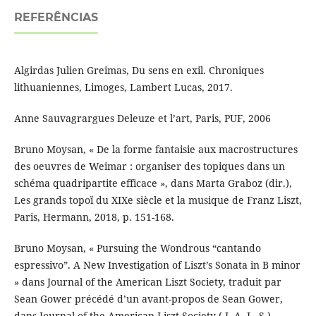
REFERÊNCIAS
Algirdas Julien Greimas, Du sens en exil. Chroniques
lithuaniennes, Limoges, Lambert Lucas, 2017.
Anne Sauvagrargues Deleuze et l’art, Paris, PUF, 2006
Bruno Moysan, « De la forme fantaisie aux macrostructures
des oeuvres de Weimar : organiser des topiques dans un
schéma quadripartite efficace », dans Marta Graboz (dir.),
Les grands topoï du XIXe siècle et la musique de Franz Liszt,
Paris, Hermann, 2018, p. 151-168.
Bruno Moysan, « Pursuing the Wondrous “cantando
espressivo”. A New Investigation of Liszt’s Sonata in B minor
» dans Journal of the American Liszt Society, traduit par
Sean Gower précédé d’un avant-propos de Sean Gower,
dans Journal of the American Liszt Society ( J. A. L. S.),