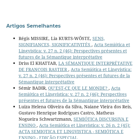
Artigos Semelhantes
Régis MISSIRE, Lia KURTS-WÖSTE,
SENS,
SIGNIFIANCES, SIGNIFICATIVITÉS
,
Acta Semiótica et
Lingvistica: v. 27 n. 2 (46): Perspectives présentes et
futures de la Sémantique interprétative
Driss El KHATTAB,
LA SÉMANTIQUE INTERPRÉTATIVE
DE FRANCOIS RASTIER
,
Acta Semiótica et Lingvistica:
v. 27 n. 2 (46): Perspectives présentes et futures de la
Sémantique interprétative
Sémir BADIR,
QU’EST-CE QUE LE MONDE?
,
Acta
Semiótica et Lingvistica: v. 27 n. 2 (46): Perspectives
présentes et futures de la Sémantique interprétative
Luiza Helena Oliveira da Silva, Naiane Vieira dos Reis,
Gustavo Henrique Rodrigues Castro, Matheus
Nogueira Schwartzmann,
SEMIÓTICA DISCURSIVA E
ENSINO
,
Acta Semiótica et Lingvistica: v. 26 n. 2 (45):
ACTA SEMIOTICA ET LINGVISTICA - SEMIÓTICA E
ENSINO - EDIÇÃO ESPECIAL