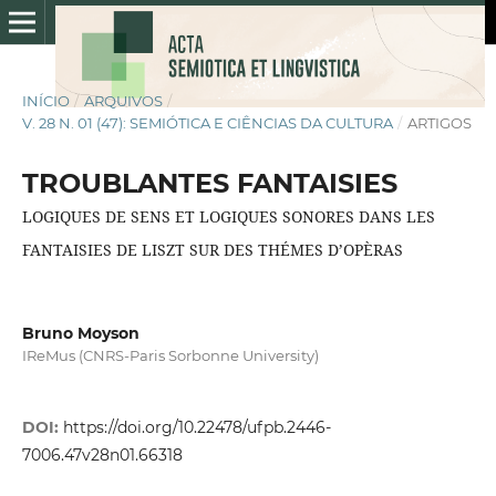
INÍCIO
/
ARQUIVOS
/
V. 28 N. 01 (47): SEMIÓTICA E CIÊNCIAS DA CULTURA
/
ARTIGOS
TROUBLANTES FANTAISIES
LOGIQUES DE SENS ET LOGIQUES SONORES DANS LES
FANTAISIES DE LISZT SUR DES THÉMES D’OPÈRAS
Bruno Moyson
IReMus (CNRS-Paris Sorbonne University)
DOI:
https://doi.org/10.22478/ufpb.2446-
7006.47v28n01.66318