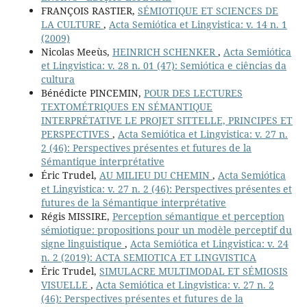
FRANÇOIS RASTIER,
SÉMIOTIQUE ET SCIENCES DE
LA CULTURE
,
Acta Semiótica et Lingvistica: v. 14 n. 1
(2009)
Nicolas Meeùs,
HEINRICH SCHENKER
,
Acta Semiótica
et Lingvistica: v. 28 n. 01 (47): Semiótica e ciências da
cultura
Bénédicte PINCEMIN,
POUR DES LECTURES
TEXTOMÉTRIQUES EN SÉMANTIQUE
INTERPRÉTATIVE LE PROJET SITTELLE, PRINCIPES ET
PERSPECTIVES
,
Acta Semiótica et Lingvistica: v. 27 n.
2 (46): Perspectives présentes et futures de la
Sémantique interprétative
Éric Trudel,
AU MILIEU DU CHEMIN
,
Acta Semiótica
et Lingvistica: v. 27 n. 2 (46): Perspectives présentes et
futures de la Sémantique interprétative
Régis MISSIRE,
Perception sémantique et perception
sémiotique: propositions pour un modèle perceptif du
signe linguistique
,
Acta Semiótica et Lingvistica: v. 24
n. 2 (2019): ACTA SEMIOTICA ET LINGVISTICA
Éric Trudel,
SIMULACRE MULTIMODAL ET SÉMIOSIS
VISUELLE
,
Acta Semiótica et Lingvistica: v. 27 n. 2
(46): Perspectives présentes et futures de la