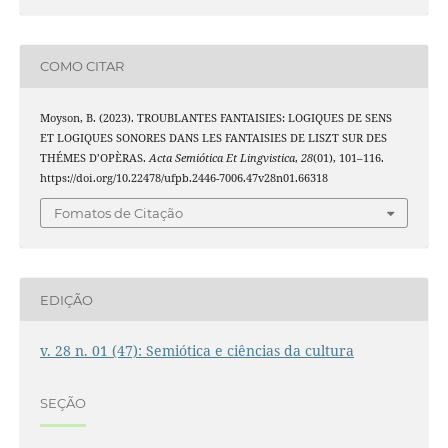
COMO CITAR
Moyson, B. (2023). TROUBLANTES FANTAISIES: LOGIQUES DE SENS
ET LOGIQUES SONORES DANS LES FANTAISIES DE LISZT SUR DES
THÉMES D’OPÈRAS.
Acta Semiótica Et Lingvistica
,
28
(01), 101–116.
https://doi.org/10.22478/ufpb.2446-7006.47v28n01.66318
Fomatos de Citação
EDIÇÃO
v. 28 n. 01 (47): Semiótica e ciências da cultura
SEÇÃO