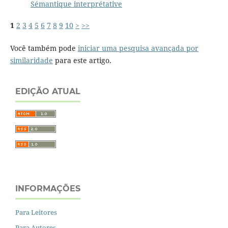
Sémantique interprétative
1
2
3
4
5
6
7
8
9
10
>
>>
Você também pode
iniciar uma pesquisa avançada por
similaridade
para este artigo.
EDIÇÃO ATUAL
INFORMAÇÕES
Para Leitores
Para Autores