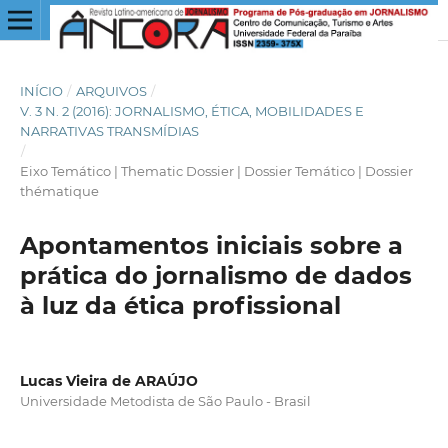
INÍCIO
/
ARQUIVOS
/
V. 3 N. 2 (2016): JORNALISMO, ÉTICA, MOBILIDADES E
NARRATIVAS TRANSMÍDIAS
/
Eixo Temático | Thematic Dossier | Dossier Temático | Dossier
thématique
Apontamentos iniciais sobre a
prática do jornalismo de dados
à luz da ética profissional
Lucas Vieira de ARAÚJO
Universidade Metodista de São Paulo - Brasil