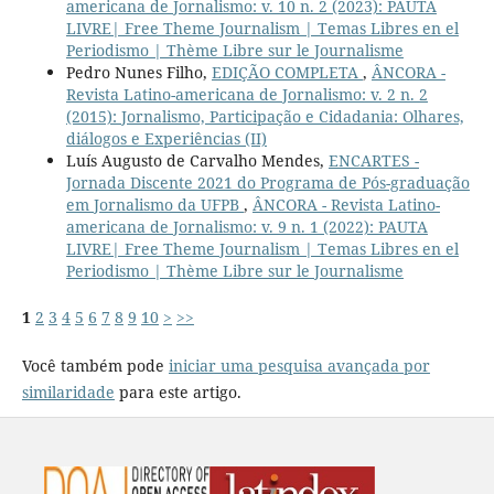
americana de Jornalismo: v. 10 n. 2 (2023): PAUTA
LIVRE| Free Theme Journalism | Temas Libres en el
Periodismo | Thème Libre sur le Journalisme
Pedro Nunes Filho,
EDIÇÃO COMPLETA
,
ÂNCORA -
Revista Latino-americana de Jornalismo: v. 2 n. 2
(2015): Jornalismo, Participação e Cidadania: Olhares,
diálogos e Experiências (II)
Luís Augusto de Carvalho Mendes,
ENCARTES -
Jornada Discente 2021 do Programa de Pós-graduação
em Jornalismo da UFPB
,
ÂNCORA - Revista Latino-
americana de Jornalismo: v. 9 n. 1 (2022): PAUTA
LIVRE| Free Theme Journalism | Temas Libres en el
Periodismo | Thème Libre sur le Journalisme
1
2
3
4
5
6
7
8
9
10
>
>>
Você também pode
iniciar uma pesquisa avançada por
similaridade
para este artigo.