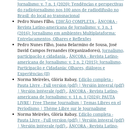
Jornalismo: v. 7 n. 1 (2020): Tendências e perspectivas
do radiojornalismo nos 100 anos de radiodifusão no
Brasil: do local ao transnacional
Pedro Nunes Filho,
EDIÇÃO COMPLETA
,
ÂNCORA -
Revista Latino-americana de Jornalismo: v. 3 n. 1
(2016): Jornalismo em ambientes Multiplataforma:
Entrelaçamentos, Olhares e Reflexões
Pedro Nunes Filho, Joana Belarmino de Sousa, José
David Campos Fernandes (Organizadores),
Jornalismo,
participação e cidadania
,
ÂNCORA - Revista Latino-
americana de Jornalismo: v. 2 n. 2 (2015): Jornalismo,
Participação e Cidadania: Olhares, diálogos e
Experiências (II)
Norma Meireles, Glória Rabay,
Edição completa -
Pauta Livre - Full version (pdf) | Versión integral (pdf)
| Versión intégrale (pdf)
,
ÂNCORA - Revista Latino-
americana de Jornalismo: v. 11 n. 1 (2024): PAUTA
LIVRE| Free Theme Journalism | Temas Libres en el
Periodismo | Thème Libre sur le Journalisme
Norma Meireles, Glória Rabay,
Edição completa -
Pauta Livre - Full version (pdf) | Versión integral (pdf)
| Versión intégrale (pdf)
,
ÂNCORA - Revista Latino-