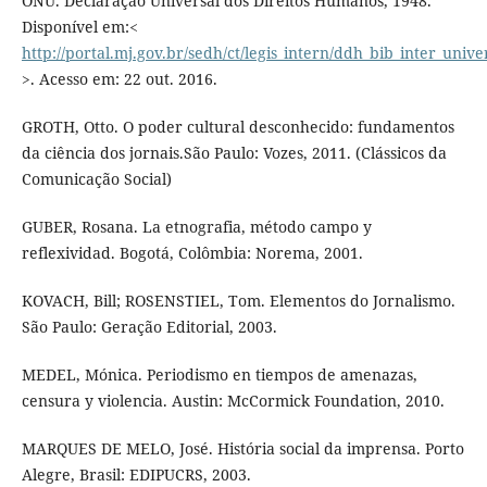
ONU. Declaração Universal dos Direitos Humanos, 1948.
Disponível em:<
http://portal.mj.gov.br/sedh/ct/legis_intern/ddh_bib_inter_unive
>. Acesso em: 22 out. 2016.
GROTH, Otto. O poder cultural desconhecido: fundamentos
da ciência dos jornais.São Paulo: Vozes, 2011. (Clássicos da
Comunicação Social)
GUBER, Rosana. La etnografia, método campo y
reflexividad. Bogotá, Colômbia: Norema, 2001.
KOVACH, Bill; ROSENSTIEL, Tom. Elementos do Jornalismo.
São Paulo: Geração Editorial, 2003.
MEDEL, Mónica. Periodismo en tiempos de amenazas,
censura y violencia. Austin: McCormick Foundation, 2010.
MARQUES DE MELO, José. História social da imprensa. Porto
Alegre, Brasil: EDIPUCRS, 2003.