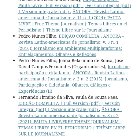
Pauta Livre - Full version (pdf) | Versión integral (pdf)
| Versión intégrale (pdf)
,
ÂNCORA - Revista Latino-
americana de Jornalismo: v. 11 n. 1 (2024): PAUTA
LIVRE| Free Theme Journalism | Temas Libres en el
Periodismo | Thème Libre sur le Journalisme
Pedro Nunes Filho,
EDIÇÃO COMPLETA
,
ÂNCORA -
Revista Latino-americana de Jornalismo: v. 3 n. 1
(2016): Jornalismo em ambientes Multiplataforma:
Entrelaçamentos, Olhares e Reflexões
Pedro Nunes Filho, Joana Belarmino de Sousa, José
David Campos Fernandes (Organizadores),
Jornalismo,
participação e cidadania
,
ÂNCORA - Revista Latino-
americana de Jornalismo: v. 2 n. 2 (2015): Jornalismo,
Participação e Cidadania: Olhares, diálogos e
Experiências (II)
Fernando Firmino da Silva, Paula de Souza Paes,
EDIÇÃO COMPLETA | Full version (pdf) | Versión
integral (pdf) | Versión intégrale (pdf)
,
ÂNCORA -
Revista Latino-americana de Jornalismo: v. 8 n. 2
(2021): PAUTA LIVRE/FREE THEME JOURNALISM |
TEMAS LIBRES EN EL PERIODISMO | THÈME LIBRE
SUR LE JOURNALISME