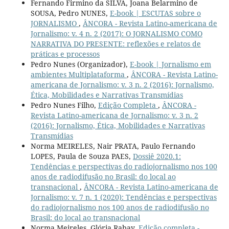
Fernando Firmino da SILVA, Joana Belarmino de
SOUSA, Pedro NUNES,
E-book | ESCUTAS sobre o
JORNALISMO
,
ÂNCORA - Revista Latino-americana de
Jornalismo: v. 4 n. 2 (2017): O JORNALISMO COMO
NARRATIVA DO PRESENTE: reflexões e relatos de
práticas e processos
Pedro Nunes (Organizador),
E-book | Jornalismo em
ambientes Multiplataforma
,
ÂNCORA - Revista Latino-
americana de Jornalismo: v. 3 n. 2 (2016): Jornalismo,
Ética, Mobilidades e Narrativas Transmídias
Pedro Nunes Filho,
Edição Completa
,
ÂNCORA -
Revista Latino-americana de Jornalismo: v. 3 n. 2
(2016): Jornalismo, Ética, Mobilidades e Narrativas
Transmídias
Norma MEIRELES, Nair PRATA, Paulo Fernando
LOPES, Paula de Souza PAES,
Dossiê 2020.1:
Tendências e perspectivas do radiojornalismo nos 100
anos de radiodifusão no Brasil: do local ao
transnacional
,
ÂNCORA - Revista Latino-americana de
Jornalismo: v. 7 n. 1 (2020): Tendências e perspectivas
do radiojornalismo nos 100 anos de radiodifusão no
Brasil: do local ao transnacional
Norma Meireles, Glória Rabay,
Edição completa -