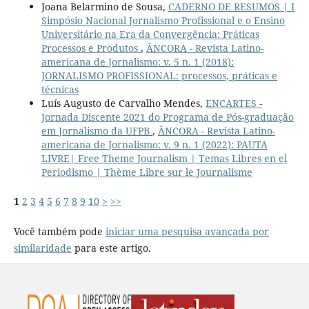
Joana Belarmino de Sousa,
CADERNO DE RESUMOS | I
Simpósio Nacional Jornalismo Profissional e o Ensino
Universitário na Era da Convergência: Práticas
Processos e Produtos
,
ÂNCORA - Revista Latino-
americana de Jornalismo: v. 5 n. 1 (2018):
JORNALISMO PROFISSIONAL: processos, práticas e
técnicas
Luís Augusto de Carvalho Mendes,
ENCARTES -
Jornada Discente 2021 do Programa de Pós-graduação
em Jornalismo da UFPB
,
ÂNCORA - Revista Latino-
americana de Jornalismo: v. 9 n. 1 (2022): PAUTA
LIVRE| Free Theme Journalism | Temas Libres en el
Periodismo | Thème Libre sur le Journalisme
1
2
3
4
5
6
7
8
9
10
>
>>
Você também pode
iniciar uma pesquisa avançada por
similaridade
para este artigo.